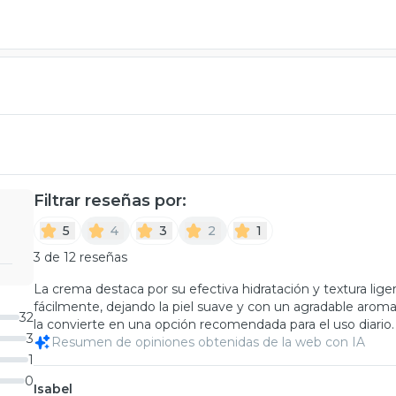
Filtrar reseñas por:
5
4
3
2
1
3 de 12 reseñas
La crema destaca por su efectiva hidratación y textura liger
fácilmente, dejando la piel suave y con un agradable arom
32
la convierte en una opción recomendada para el uso diario.
3
Resumen de opiniones obtenidas de la web con IA
1
0
Isabel