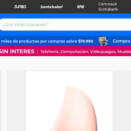
Cencosud
Scotiabank