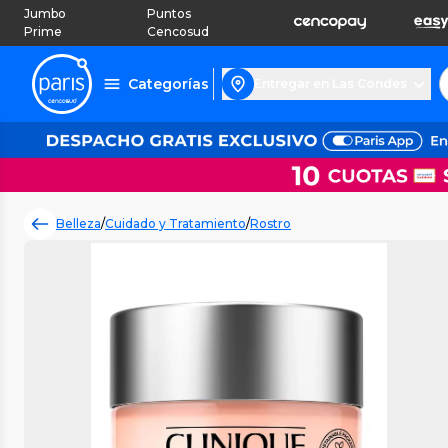
Jumbo
Puntos
Prime
Cencosud
Categorías
Entregar en Las Condes
Belleza
/
Cuidado y Tratamiento
/
Rostro