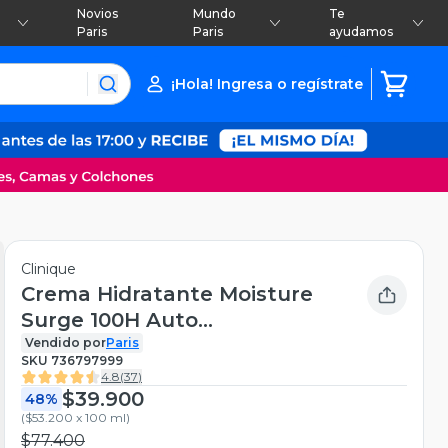
Novios
Mundo
Te
Paris
Paris
ayudamos
¡Hola! Ingresa o regístrate
Clinique
Crema Hidratante Moisture
Surge 100H Auto
Replenishing Hydrator
Vendido por
Paris
SKU
736797999
Tamaño XL 75 ml
4.8
(
37
)
$39.900
48%
(
$53.200 x 100 ml
)
$77.400