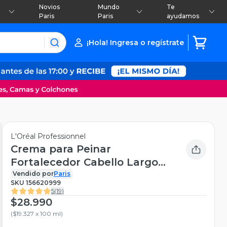
Novios
Mundo
Te
Paris
Paris
ayudamos
¡Hola! Ingresa o regístrate
L'Oréal Professionnel
Crema para Peinar
Fortalecedor Cabello Largo
Pro Longer 150 ml
Vendido por
Paris
SKU
156620999
5
(
19
)
$28.990
(
$19.327 x 100 ml
)