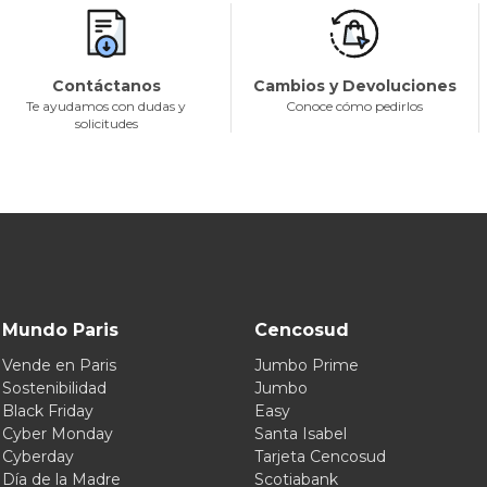
Contáctanos
Cambios y Devoluciones
Te ayudamos con dudas y
Conoce cómo pedirlos
solicitudes
Mundo Paris
Cencosud
Vende en Paris
Jumbo Prime
Sostenibilidad
Jumbo
Black Friday
Easy
Cyber Monday
Santa Isabel
Cyberday
Tarjeta Cencosud
Día de la Madre
Scotiabank