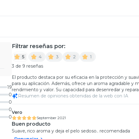
Filtrar reseñas por:
5
4
3
2
1
3 de 9 reseñas
El producto destaca por su eficacia en la protección y sua
para su aplicación. Además, ofrece un aroma agradable y 
19
rendimiento y valor. Su capacidad para desenredar y reparar
0
Resumen de opiniones obtenidas de la web con IA
0
0
Vero
0
September 2021
Buen producto
Suave, rico aroma y deja el pelo sedoso.. recomendada
Denunciar