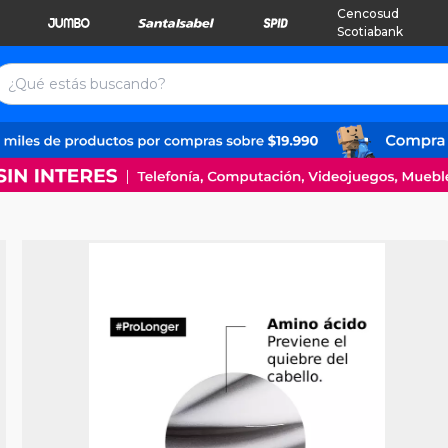
Cencosud
Scotiabank