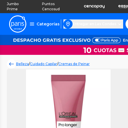
Jumbo
Puntos
Prime
Cencosud
Categorías
Entregar en Las Condes
Belleza
/
Cuidado Capilar
/
Cremas de Peinar