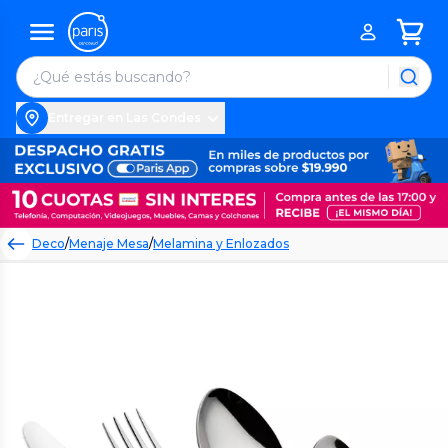
Entregar en Las Condes
Deco
/
Menaje Mesa
/
Melamina y Enlozados