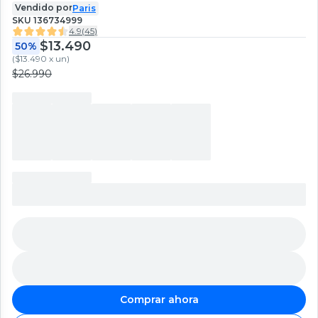
Vendido por
Paris
SKU
136734999
4.9
(
45
)
$13.490
50%
(
$13.490 x un
)
$26.990
Comprar ahora