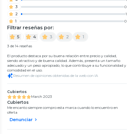
3
0
2
1
1
0
Filtrar reseñas por:
5
4
3
2
1
3 de 14 reseñas
El producto destaca por su buena relación entre precio y calidad,
siendo atractivo y de buena calidad. Además, presenta un tamaño
adecuado y un peso apropiado, lo que contribuye a su funcionalidad y
comodidad en el uso.
Resumen de opiniones obtenidas de la web con IA
Cubiertos
March 2023
Cubiertos
Me encanto siempre compro esta marca cuando lo encuentro en
oferta
Denunciar