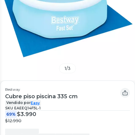
1
/
3
Bestway
Cubre piso piscina 335 cm
Vendido por
Easy
SKU
EAEEQ14F5L-1
$3.990
69%
$12.990