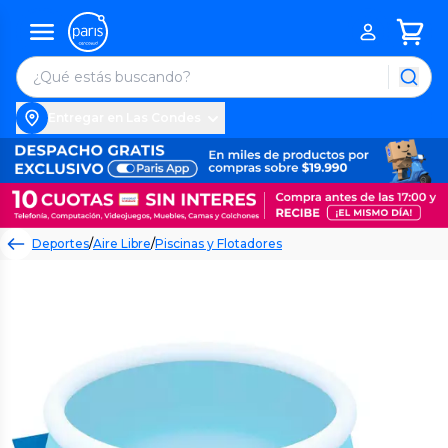
Entregar en Las Condes
Deportes
/
Aire Libre
/
Piscinas y Flotadores