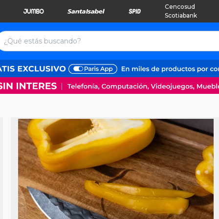
Cencosud
Scotiabank