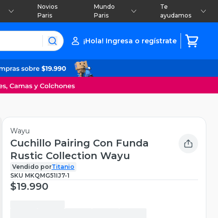
Novios
Mundo
Te
Paris
Paris
ayudamos
¡Hola! Ingresa o regístrate
Wayu
Cuchillo Pairing Con Funda
Rustic Collection Wayu
Vendido por
Titanio
SKU
MKQMG51IJ7-1
$19.990