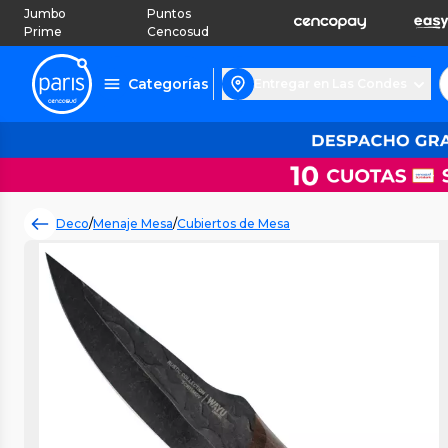
Jumbo
Puntos
Prime
Cencosud
Categorías
Entregar en Las Condes
Deco
/
Menaje Mesa
/
Cubiertos de Mesa