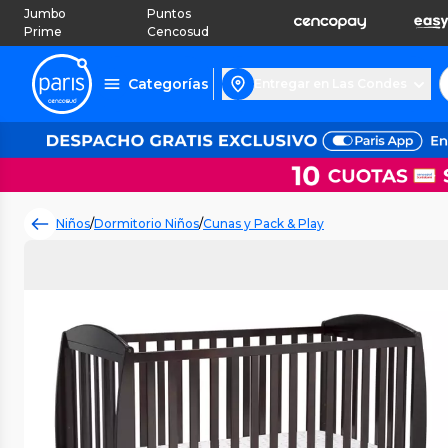
Jumbo
Puntos
Prime
Cencosud
Categorías
Entregar en Las Condes
Niños
/
Dormitorio Niños
/
Cunas y Pack & Play