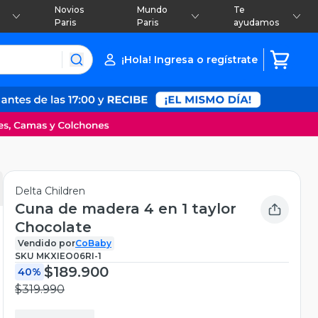
Novios
Mundo
Te
Paris
Paris
ayudamos
¡Hola! Ingresa o regístrate
Delta Children
Cuna de madera 4 en 1 taylor
Chocolate
Vendido por
CoBaby
SKU
MKXIEO06RI-1
$189.900
40%
$319.990