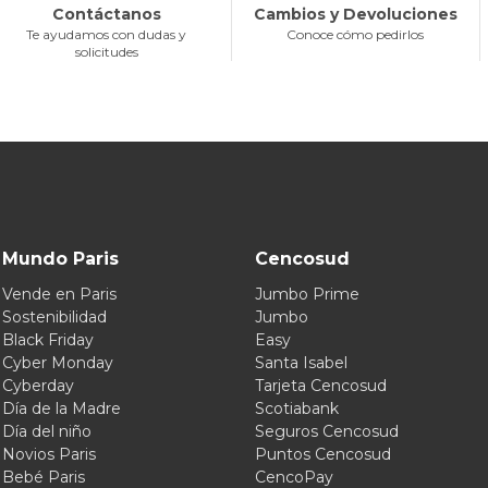
Contáctanos
Cambios y Devoluciones
Te ayudamos con dudas y
Conoce cómo pedirlos
solicitudes
Mundo Paris
Cencosud
Vende en Paris
Jumbo Prime
Sostenibilidad
Jumbo
Black Friday
Easy
Cyber Monday
Santa Isabel
Cyberday
Tarjeta Cencosud
Día de la Madre
Scotiabank
Día del niño
Seguros Cencosud
Novios Paris
Puntos Cencosud
Bebé Paris
CencoPay