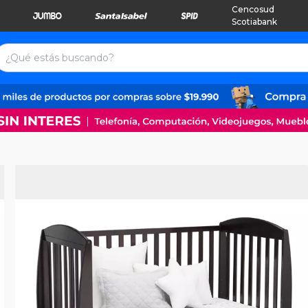
Cencosud
Scotiabank