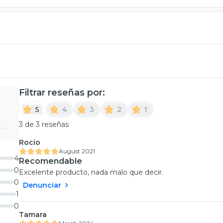
Filtrar reseñas por:
5
4
3
2
1
3 de 3 reseñas
Rocio
August 2021
4
Recomendable
0
Excelente producto, nada malo que decir.
0
Denunciar
1
0
Tamara