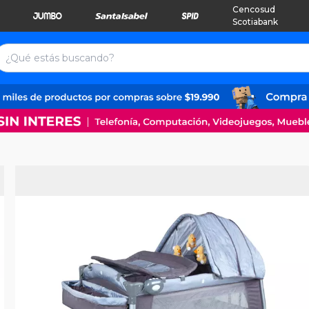
Cencosud
Scotiabank