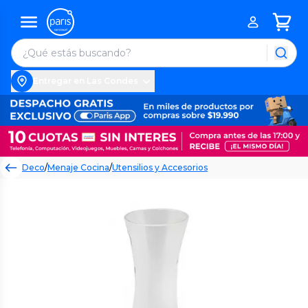
Entregar en Las Condes
Deco
/
Menaje Cocina
/
Utensilios y Accesorios