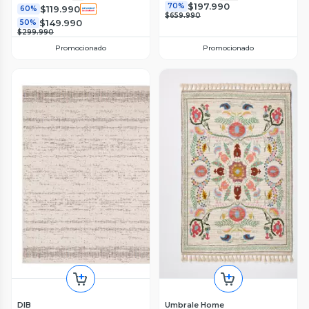
$197.990
70%
$119.990
60%
$659.990
$149.990
50%
$299.990
Promocionado
Promocionado
DIB
Umbrale Home