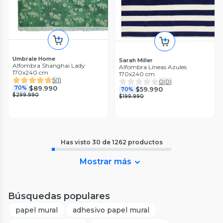
Umbrale Home
Sarah Miller
Alfombra Shanghai Lady
Alfombra Líneas Azules
170x240 cm
170x240 cm
5
(
1
)
0
(
0
)
$89.990
70%
$59.990
70%
$299.990
$199.990
Has visto
30
de
1262
productos
Mostrar más
Búsquedas populares
papel mural
adhesivo papel mural