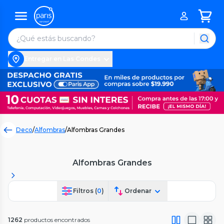
Entregar en Las Condes
Deco
/
Alfombras
/
Alfombras Grandes
Alfombras Grandes
Filtros (
0
)
Ordenar
1262
productos encontrados