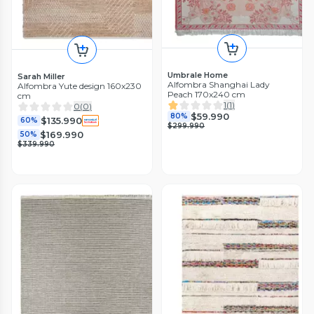
Umbrale Home
Sarah Miller
Alfombra Shanghai Lady
Alfombra Yute design 160x230
Peach 170x240 cm
cm
1
(
1
)
0
(
0
)
$59.990
80%
$135.990
60%
$299.990
$169.990
50%
$339.990