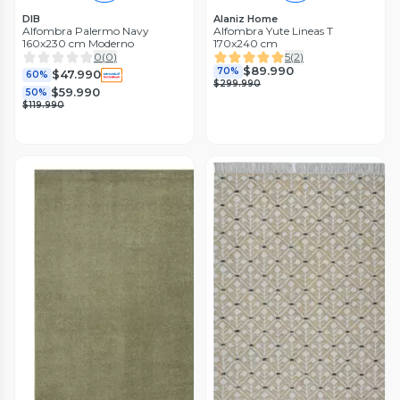
DIB
Alaniz Home
Alfombra Palermo Navy
Alfombra Yute Lineas T
160x230 cm Moderno
170x240 cm
0
(
0
)
5
(
2
)
$89.990
70%
$47.990
60%
$299.990
$59.990
50%
$119.990