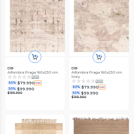
DIB
DIB
Alfombra Praga 160x230 cm
Alfombra Praga 160x230 cm
Ivory
0
(
0
)
0
(
0
)
$79.990
60%
$79.990
60%
$99.990
50%
$99.990
$199.990
50%
$199.990