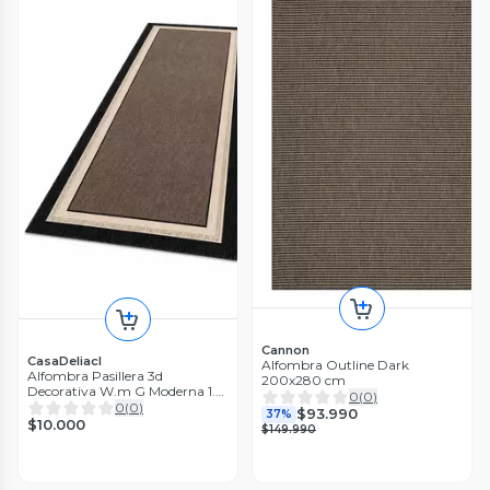
Cannon
CasaDeliacl
Alfombra Outline Dark
Alfombra Pasillera 3d
200x280 cm
Decorativa W.m G Moderna 1.8
0
(
0
)
M 60 M Café
0
(
0
)
$93.990
37%
$10.000
$149.990