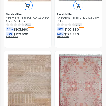
Sarah Miller
Sarah Miller
Alfombra Peaceful 160x230 cm
Alfombra Peaceful 160x230 cm
Coral Moderno
Celeste
0
(
0
)
0
(
0
)
$103.990
$103.990
60%
60%
$129.990
$129.990
50%
50%
$259.990
$259.990