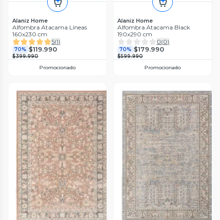
Alaniz Home
Alaniz Home
Alfombra Atacama Líneas
Alfombra Atacama Black
160x230 cm
190x290 cm
5
(
1
)
0
(
0
)
$119.990
$179.990
70%
70%
$399.990
$599.990
Promocionado
Promocionado