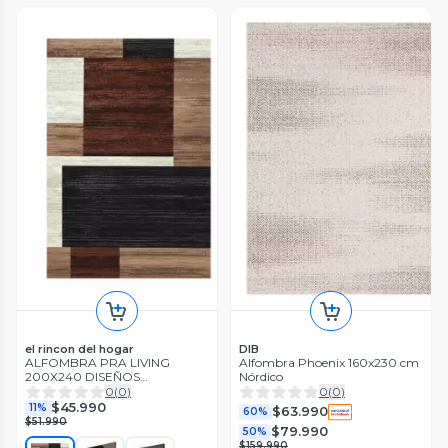
el rincon del hogar
DIB
ALFOMBRA PRA LIVING
Alfombra Phoenix 160x230 cm
200X240 DISEÑOS
Nórdico
MODERNOS, ELEGANTES,
0
(
0
)
0
(
0
)
DECORATIVO WYM
$45.990
11%
$63.990
60%
$51.990
$79.990
50%
$159.990