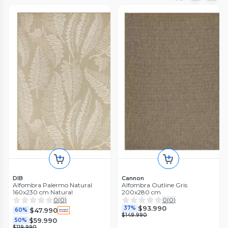
DIB
Cannon
Alfombra Palermo Natural
Alfombra Outline Gris
160x230 cm Natural
200x280 cm
0
(
0
)
0
(
0
)
$93.990
37%
$47.990
60%
$149.990
$59.990
50%
$119.990