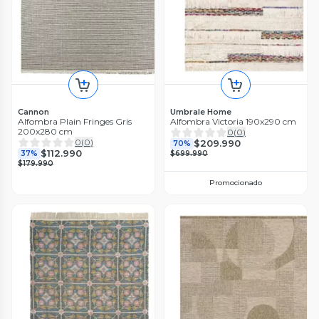
Cannon
Umbrale Home
Alfombra Plain Fringes Gris
Alfombra Victoria 190x290 cm
200x280 cm
0
(
0
)
0
(
0
)
$209.990
70%
$112.990
37%
$699.990
$179.990
Promocionado