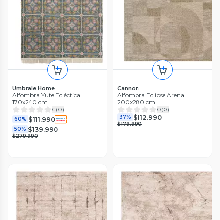
Umbrale Home
Cannon
Alfombra Yute Ecléctica
Alfombra Eclipse Arena
170x240 cm
200x280 cm
0
(
0
)
0
(
0
)
$112.990
37%
$111.990
60%
$179.990
$139.990
50%
$279.990