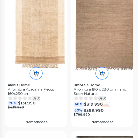
Alaniz Home
Umbrale Home
Alfombra Atacama Flecos
Alfombra 190 x 280 cm Hand
160x230 cm
Spun Natural
0
(
0
)
0
(
0
)
$131.990
70%
$319.990
60%
$439.990
$399.990
50%
$799.990
Promocionado
Promocionado