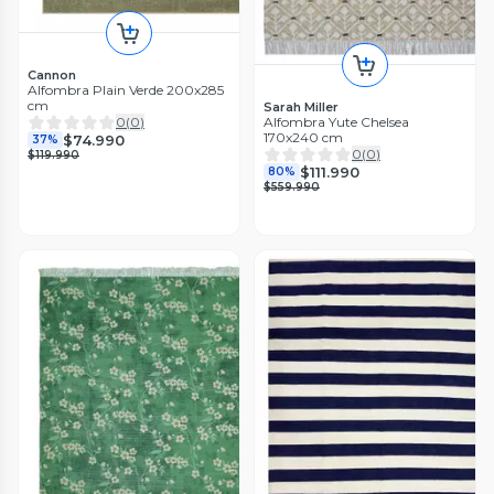
Cannon
Alfombra Plain Verde 200x285
cm
Sarah Miller
Alfombra Yute Chelsea
0
(
0
)
170x240 cm
$74.990
37%
0
(
0
)
$119.990
$111.990
80%
$559.990