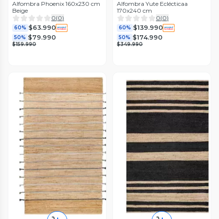
Alfombra Phoenix 160x230 cm
Alfombra Yute Eclécticaa
Beige
170x240 cm
0
(
0
)
0
(
0
)
$63.990
$139.990
60%
60%
$79.990
$174.990
50%
50%
$159.990
$349.990