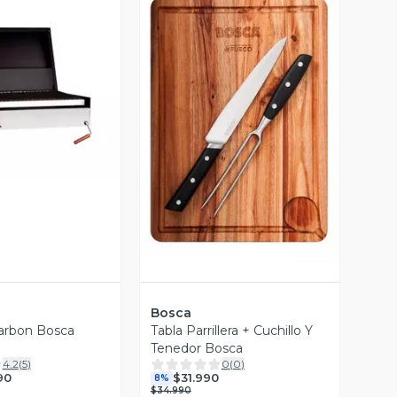
ista Previa
Vista Previa
Bosca
Carbon Bosca
Tabla Parrillera + Cuchillo Y
Tenedor Bosca
4.2
(
5
)
0
(
0
)
90
$31.990
8%
$34.990