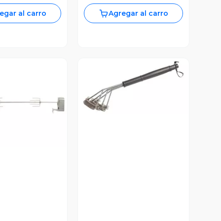
egar al carro
Agregar al carro
Vista Previa
ista Previa