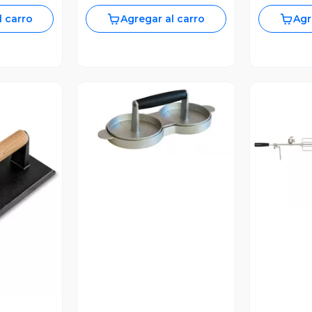
l carro
Agregar al carro
Agr
Vista Previa
V
revia