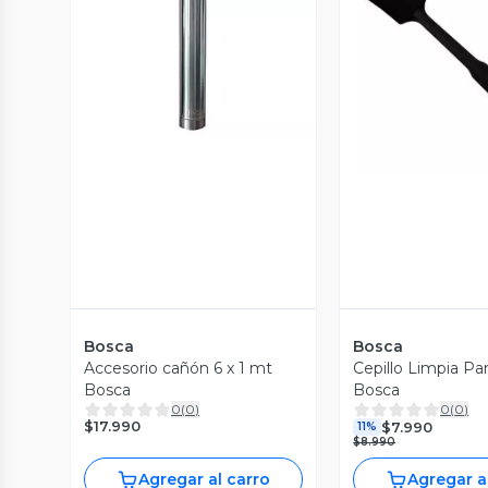
Vista Previa
Vista P
Bosca
Bosca
Accesorio cañón 6 x 1 mt
Cepillo Limpia Parr
Bosca
Bosca
0
(
0
)
0
(
0
)
$17.990
$7.990
11%
$8.990
Agregar al carro
Agregar a