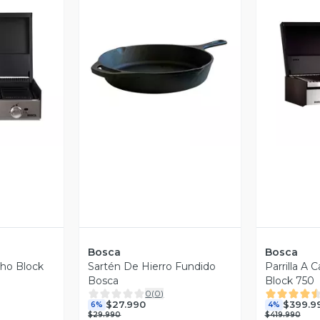
revia
Vista Previa
V
Bosca
Bosca
cho Block
Sartén De Hierro Fundido
Parrilla A 
Bosca
Block 750
0
(
0
)
$27.990
$399.9
6%
4%
$29.990
$419.990