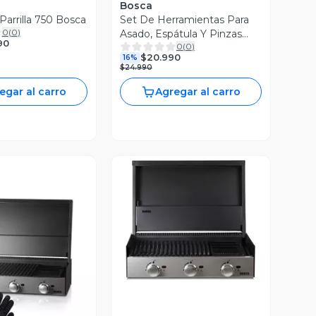
Bosca
Parrilla 750 Bosca
Set De Herramientas Para
0
(
0
)
Asado, Espátula Y Pinzas
90
0
(
0
)
Bosca
$20.990
16%
$24.990
egar al carro
Agregar al carro
Vista Previa
ista Previa