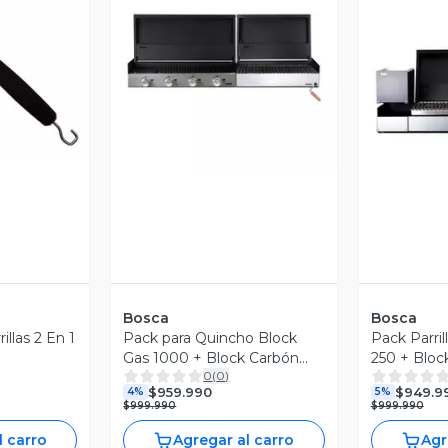
revia
Vista Previa
V
Bosca
Bosca
illas 2 En 1
Pack para Quincho Block
Pack Parri
Gas 1000 + Block Carbón
250 + Bloc
0
(
0
)
750
$959.990
$949.9
4%
5%
$999.990
$999.990
l carro
Agregar al carro
Agr