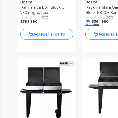
Bosca
Bosca
Parrilla a carbón Block Grill
Pack Parrilla a G
750 negro/inox
Block 1000 + Sar
0
(
0
)
0
(
0
)
redondo fierro p
$399.990
$564.980
5%
$599.990
Agregar al carro
Agregar a
Vista P
Vista Previa