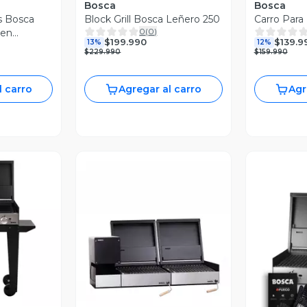
Bosca
Bosca
as Bosca
Block Grill Bosca Leñero 250
Carro Para 
0
(
0
)
ten
$199.990
$139.9
13%
12%
equeño
$229.990
$159.990
l carro
Agregar al carro
Agr
revia
Vista Previa
V