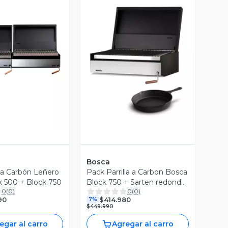
ista Previa
Vista Previa
Bosca
lla Carbón Leñero
Pack Parrilla a Carbon Bosca
k 500 + Block 750
Block 750 + Sarten redondo
0
(
0
)
0
(
0
)
fierro pequeño
90
$414.980
7%
$449.990
egar al carro
Agregar al carro