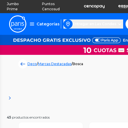
Jumbo
Puntos
Prime
Cencosud
Categorías
Entregar en Las Condes
Deco
/
Marcas Destacadas
/
Bosca
45
productos encontrados