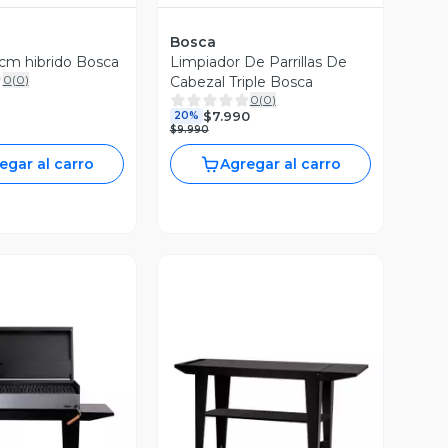
Bosca
cm hibrido Bosca
Limpiador De Parrillas De
0
(
0
)
Cabezal Triple Bosca
0
(
0
)
$7.990
20%
$9.990
egar al carro
Agregar al carro
ista Previa
Vista Previa