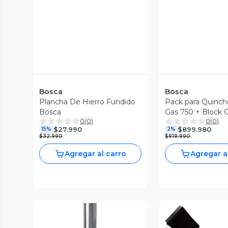
Bosca
Bosca
Plancha De Hierro Fundido
Pack para Quinch
Bosca
Gas 750 + Block 
0
(
0
)
0
(
0
)
$27.990
$899.980
15%
2%
$32.990
$919.990
Agregar al carro
Agregar a