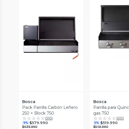
Vista P
Vista Previa
Bosca
Bosca
Pack Parrilla Carbón Leñero
Parrilla para Quin
250 + Block 750
gas 750
0
(
0
)
0
(
0
)
$579.990
$519.990
9%
5%
$639.990
$549.990