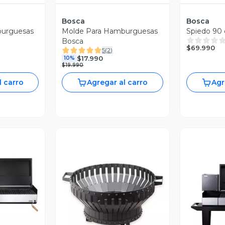
Bosca
Bosca
burguesas
Molde Para Hamburguesas
Spiedo 90 
Bosca
$69.990
5
(
2
)
$17.990
10%
$19.990
l carro
Agregar al carro
Agr
revia
Vista Previa
V