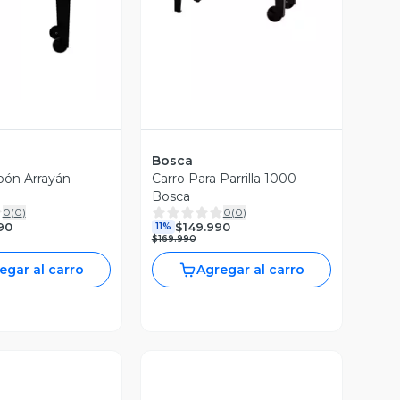
Bosca
rbón Arrayán
Carro Para Parrilla 1000
Bosca
0
(
0
)
0
(
0
)
90
$149.990
11%
$169.990
egar al carro
Agregar al carro