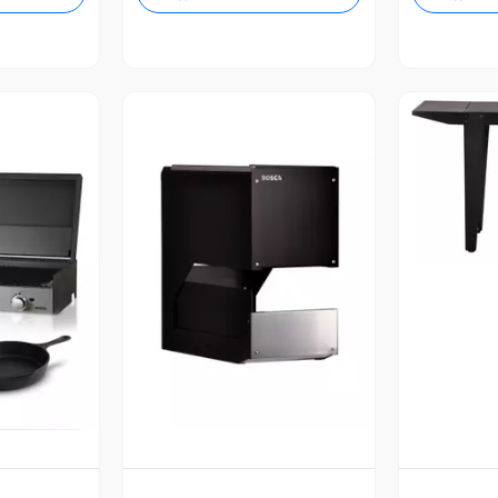
V
revia
Vista Previa