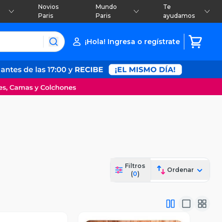
Novios
Mundo
Te
Paris
Paris
ayudamos
¡Hola! Ingresa o regístrate
Filtros
Ordenar
(
0
)