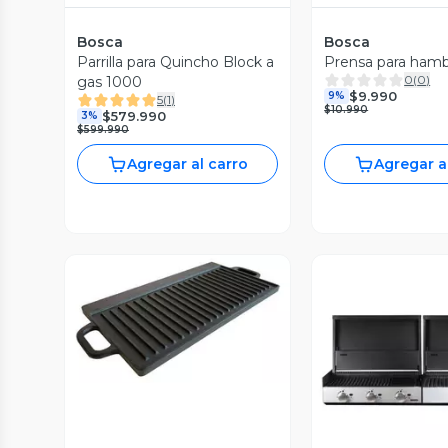
Bosca
Bosca
Parrilla para Quincho Block a
Prensa para ham
0
(
0
)
gas 1000
$9.990
9%
5
(
1
)
$10.990
$579.990
3%
$599.990
Agregar al carro
Agregar a
Vista Previa
Vista P