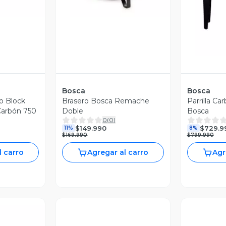
Bosca
Bosca
o Block
Brasero Bosca Remache
Parrilla Ca
Carbón 750
Doble
Bosca
0
(
0
)
$149.990
$729.9
11%
8%
$169.990
$799.990
l carro
Agregar al carro
Agr