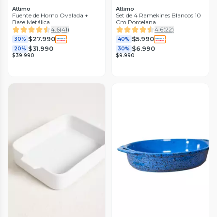
Attimo
Attimo
Fuente de Horno Ovalada +
Set de 4 Ramekines Blancos 10
Base Metálica
Cm Porcelana
4.6
(
41
)
4.6
(
22
)
$27.990
$5.990
30%
40%
$31.990
$6.990
20%
30%
$39.990
$9.990