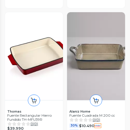
Thomas
Alaniz Home
Fuente Rectangular Hierro
Fuente Cuadrada M 200 cc
Fundido TH-MFU39R
0
(
0
)
0
(
0
)
$10.490
30%
$39.990