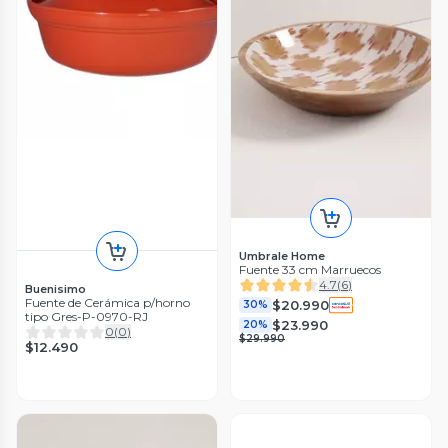
Umbrale Home
Fuente 33 cm Marruecos
4.7
(
6
)
Buenisimo
Fuente de Cerámica p/horno
$20.990
30%
tipo Gres-P-0970-RJ
$23.990
20%
0
(
0
)
$29.990
$12.490