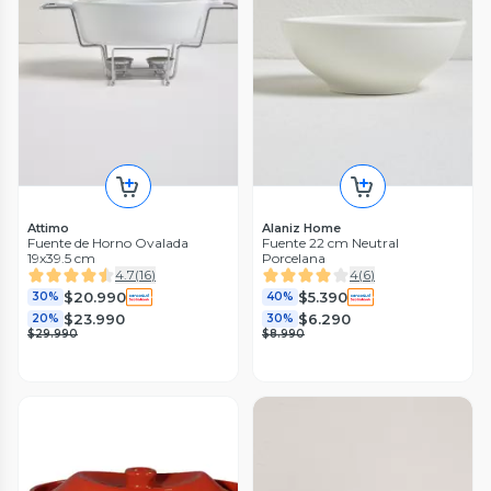
Attimo
Alaniz Home
Fuente de Horno Ovalada
Fuente 22 cm Neutral
19x39.5 cm
Porcelana
4.7
(
16
)
4
(
6
)
$20.990
$5.390
30%
40%
$23.990
$6.290
20%
30%
$29.990
$8.990