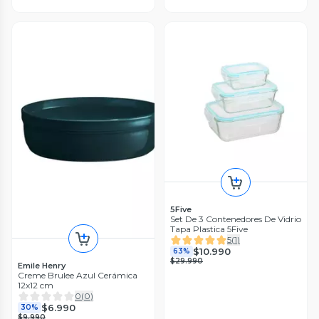
5Five
Set De 3 Contenedores De Vidrio
Tapa Plastica 5Five
5
(
1
)
$10.990
63%
$29.990
Emile Henry
Creme Brulee Azul Cerámica
12x12 cm
0
(
0
)
$6.990
30%
$9.990