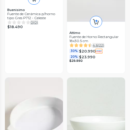
Buenisimo
Fuente de Cerámica p/horno
tipo Gres P712 - Celeste
0
(
0
)
$18.490
Attimo
Fuente de Horno Rectangular
18x30.5 cm
4.6
(
22
)
$20.990
30%
$23.990
20%
$29.990