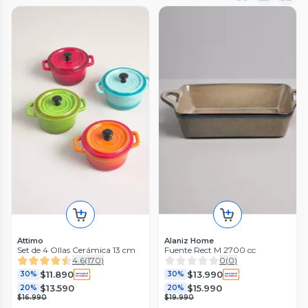
Attimo
Alaniz Home
Set de 4 Ollas Cerámica 13 cm
Fuente Rect M 2700 cc
4.6
(
170
)
0
(
0
)
$11.890
$13.990
30%
30%
$13.590
$15.990
20%
20%
$16.990
$19.990