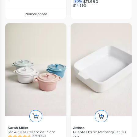
$11.990
20%
$14.990
Promocionado
Sarah Miller
Attimo
Set 4 Ollas Cerámica 13 cm
Fuente Horno Rectangular 20
cm
4.7
(
144
)