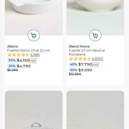
Attimo
Alaniz Home
Fuente Horno Oval 22 cm
Fuente 27 cm Neutral
Porcelana
4.5
(
8
)
4.9
(
10
)
$4.190
30%
$7.790
40%
$4.790
20%
$9.090
$5.990
30%
$12.990