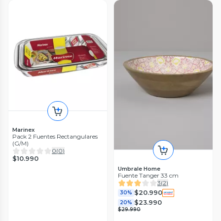
Marinex
Pack 2 Fuentes Rectangulares
(G/M)
0
(
0
)
$10.990
Umbrale Home
Fuente Tanger 33 cm
3
(
2
)
$20.990
30%
$23.990
20%
$29.990