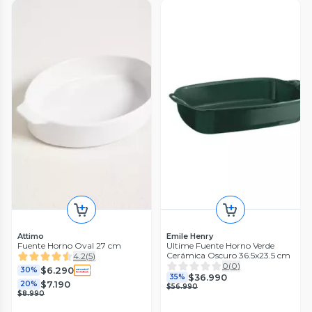
Attimo
Emile Henry
Fuente Horno Oval 27 cm
Ultime Fuente Horno Verde
Cerámica Oscuro 36.5x23.5 cm
4.2
(
5
)
0
(
0
)
$6.290
30%
$36.990
35%
$7.190
20%
$56.990
$8.990