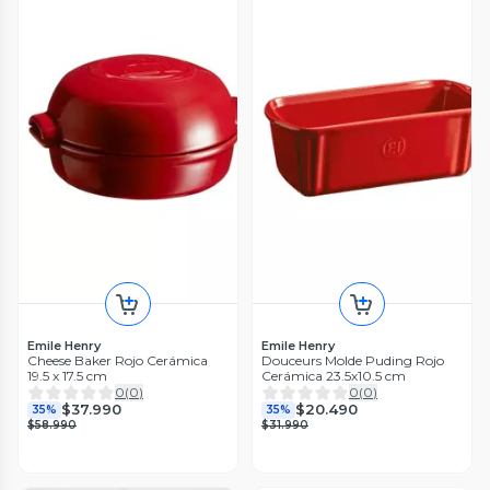
Emile Henry
Emile Henry
Cheese Baker Rojo Cerámica
Douceurs Molde Puding Rojo
19.5 x 17.5 cm
Cerámica 23.5x10.5 cm
0
(
0
)
0
(
0
)
$37.990
$20.490
35%
35%
$58.990
$31.990