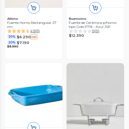
Attimo
Buenisimo
Fuente Horno Rectangular 27
Fuente de Cerámica p/horno
cm
tipo Gres P716 - Azul JSP
4.5
(
11
)
0
(
0
)
$12.390
$6.290
30%
$7.190
20%
$8.990