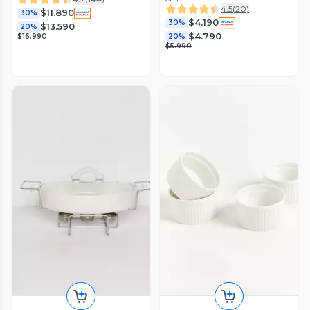
4.5
(
20
)
$11.890
30%
$4.190
30%
$13.590
20%
$4.790
$16.990
20%
$5.990