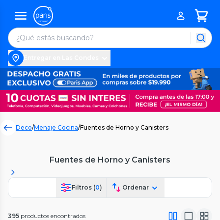
Entregar en Las Condes
Deco
/
Menaje Cocina
/
Fuentes de Horno y Canisters
Fuentes de Horno y Canisters
Filtros (
0
)
Ordenar
395
productos encontrados