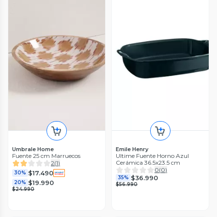
Umbrale Home
Emile Henry
Fuente 25 cm Marruecos
Ultime Fuente Horno Azul
Cerámica 36.5x23.5 cm
2
(
1
)
0
(
0
)
$17.490
30%
$36.990
35%
$19.990
20%
$56.990
$24.990