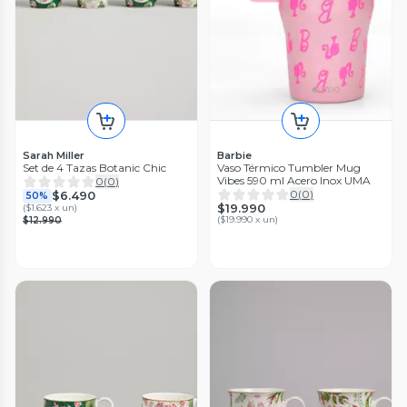
Sarah Miller
Barbie
Set de 4 Tazas Botanic Chic
Vaso Térmico Tumbler Mug
Vibes 590 ml Acero Inox UMA
0
(
0
)
0
(
0
)
$6.490
50%
$19.990
(
$1.623 x un
)
(
$19.990 x un
)
$12.990