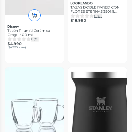
LOOKEANDO
TAZAS DOBLE PARED CON
FLORES ETERNAS 350ML
12cm * 8 cm
0
(
0
)
$18.990
Disney
Tazón Piramid Cerámica
Grogu 400 ml
0
(
0
)
$4.990
(
$4.990 x un
)