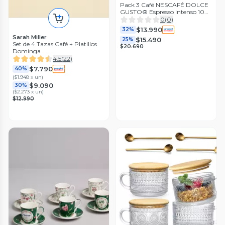
Pack 3 Café NESCAFÉ DOLCE
GUSTO® Espresso Intenso 10
Cápsulas
0
(
0
)
$13.990
32%
Sarah Miller
$15.490
25%
Set de 4 Tazas Café + Platillos
$20.690
Dominga
4.5
(
22
)
$7.790
40%
(
$1.948 x un
)
$9.090
30%
(
$2.273 x un
)
$12.990