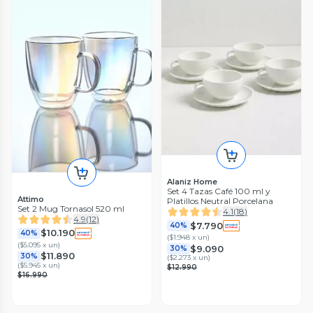
Alaniz Home
Set 4 Tazas Café 100 ml y
Attimo
Platillos Neutral Porcelana
Set 2 Mug Tornasol 520 ml
4.1
(
18
)
4.9
(
12
)
$7.790
40%
$10.190
40%
(
$1.948 x un
)
(
$5.095 x un
)
$9.090
30%
$11.890
30%
(
$2.273 x un
)
(
$5.945 x un
)
$12.990
$16.990