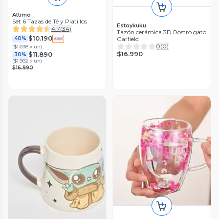
Attimo
Set 6 Tazas de Té y Platillos
Estoykuku
4.7
(
34
)
Tazón cerámica 3D Rostro gato
$10.190
Garfield
40%
0
(
0
)
(
$1.698 x un
)
$16.990
$11.890
30%
(
$1.982 x un
)
$16.990