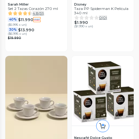
Sarah Miller
Disney
Set 2 Tazas Corazón 270 ml
Taza PP Spiderman K Película
340 ml
4.8
(
51
)
0
(
0
)
$11.990
40%
$1.990
(
$5.995 x un
)
(
$1.990 x un
)
$13.990
30%
(
$6.995 x un
)
$19.990
Nescafé Dolce Gusto