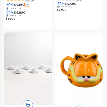
$4.490
50%
$4.190
40%
(
$4.490 x un
)
(
$2.095 x un
)
$8.990
$4.890
30%
(
$2.445 x un
)
$6.990