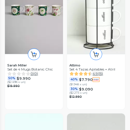
Sarah Miller
Attimo
Set de 4 Mugs Botanic Chic
Set 4 Tazas Apilables + Atril
0
(
0
)
4.9
(
15
)
$9.990
50%
$7.790
40%
(
$2.498 x un
)
(
$1.948 x un
)
$19.990
$9.090
30%
(
$2.273 x un
)
$12.990