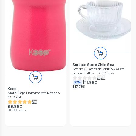
Surkate Store Chile Spa
Set de 6 Tazas de Vidrio 240ml
con Platillos - Deli Glass
0
(
0
)
$11.990
32%
$17.786
Keep
Mate Caja Hammered Rosado
300 ml
5
(
1
)
$8.990
(
$8.990 x un
)