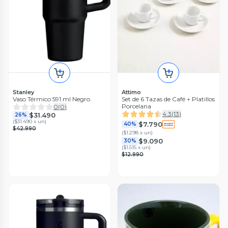
Stanley
Attimo
Vaso Térmico 591 ml Negro
Set de 6 Tazas de Café + Platillos
Porcelana
0
(
0
)
4.3
(
13
)
$31.490
26%
(
$31.490 x un
)
$7.790
40%
$42.990
(
$1.298 x un
)
$9.090
30%
(
$1.515 x un
)
$12.990