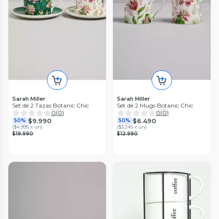
Sarah Miller
Sarah Miller
Set de 2 Tazas Botanic Chic
Set de 2 Mugs Botanic Chic
0
(
0
)
0
(
0
)
$9.990
$6.490
50%
50%
(
$4.995 x un
)
(
$3.245 x un
)
$19.990
$12.990