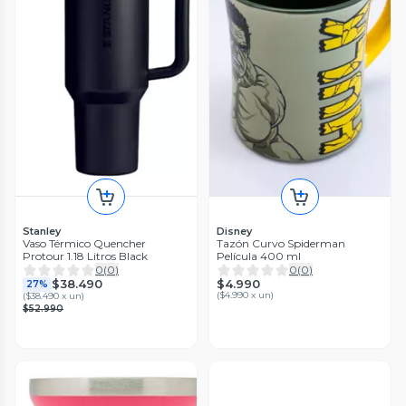
Stanley
Disney
Vaso Térmico Quencher
Tazón Curvo Spiderman
Protour 1.18 Litros Black
Película 400 ml
0
(
0
)
0
(
0
)
$4.990
$38.490
27%
(
$4.990 x un
)
(
$38.490 x un
)
$52.990