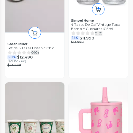
Simpel Home
4 Tazas De Caf Vintage Tapa
Bamb Y Cucharas 415ml
Transparente Vintage
0
(
0
)
$11.990
14%
$13.990
Sarah Miller
Set de 6 Tazas Botanic Chic
0
(
0
)
$12.490
50%
(
$2.082 x un
)
$24.990