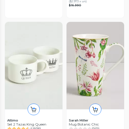
(
$2.973 x un
)
$16.990
Attimo
Sarah Miller
Set 2 Tazas King Queen
Mug Botanic Chic
4.9
(
16
)
0
(
0
)