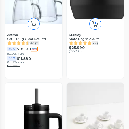
Attimo
Stanley
Set 2 Mug Clear 520 ml
Mate Negro 236 ml
4.5
(
2
)
5
(
2
)
$25.990
$10.190
40%
(
$25.990 x un
)
(
$5.095 x un
)
$11.890
30%
(
$5.945 x un
)
$16.990