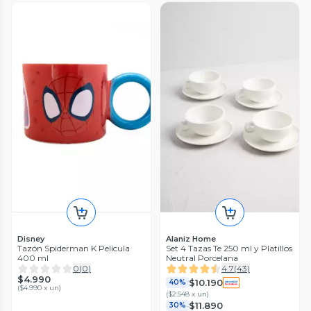
Disney
Alaniz Home
Tazón Spiderman K Película
Set 4 Tazas Te 250 ml y Platillos
400 ml
Neutral Porcelana
0
(
0
)
4.7
(
43
)
$4.990
$10.190
40%
(
$4.990 x un
)
(
$2.548 x un
)
$11.890
30%