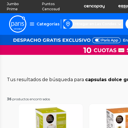
Jumbo
Puntos
Prime
Cencosud
Categorías
Entregar en Las Condes
Tus resultados de búsqueda para
capsulas dolce g
36
productos encontrados