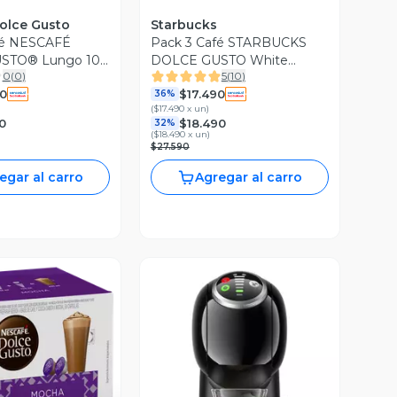
olce Gusto
Starbucks
fé NESCAFÉ
Pack 3 Café STARBUCKS
STO® Lungo 10
DOLCE GUSTO White
0
(
0
)
5
(
10
)
Mocha 12 cápsulas
0
$17.490
36%
(
$17.490 x un
)
0
$18.490
32%
(
$18.490 x un
)
$27.590
egar al carro
Agregar al carro
ista Previa