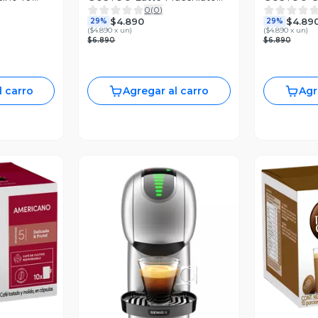
0
(
0
)
Vanilla 10 Cápsulas
Cápsulas
$4.890
$4.89
29%
29%
(
$4.890 x un
)
(
$4.890 x un
)
$6.890
$6.890
l carro
Agregar al carro
Agr
revia
V
Vista Previa