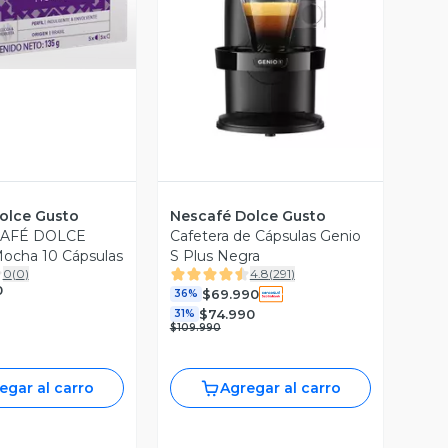
Vista Previa
olce Gusto
Nescafé Dolce Gusto
CAFÉ DOLCE
Cafetera de Cápsulas Genio
cha 10 Cápsulas
S Plus Negra
0
(
0
)
4.8
(
291
)
0
$69.990
36%
$74.990
31%
$109.990
egar al carro
Agregar al carro