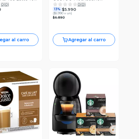
0
(
0
)
0
(
0
)
Canela 10 Cápsulas
0
$5.990
13%
(
$5.990 x un
)
$6.890
egar al carro
Agregar al carro
ista Previa
Vista Previa