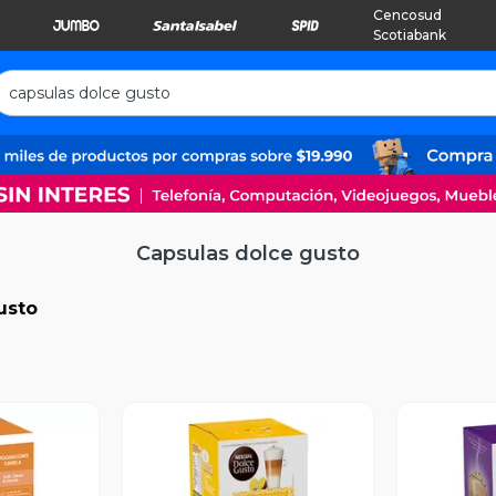
Cencosud
Scotiabank
Capsulas dolce gusto
usto