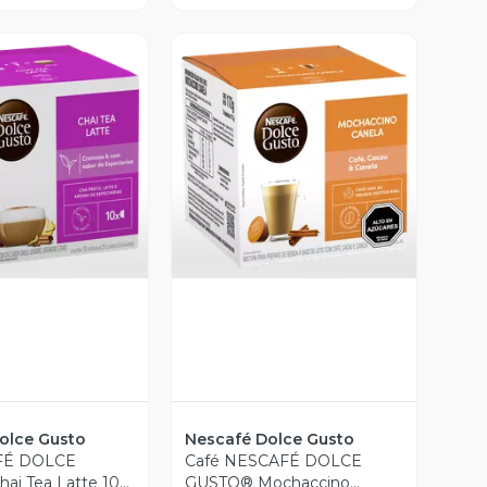
ista Previa
Vista Previa
olce Gusto
Nescafé Dolce Gusto
FÉ DOLCE
Café NESCAFÉ DOLCE
ai Tea Latte 10
GUSTO® Mochaccino