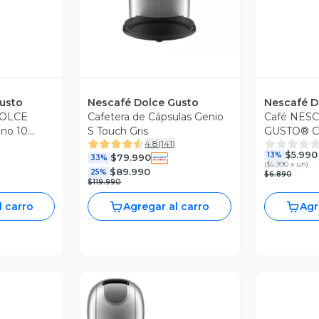
usto
Nescafé Dolce Gusto
Nescafé D
DOLCE
Cafetera de Cápsulas Genio
Café NES
no 10
S Touch Gris
GUSTO® Ca
4.8
(
141
)
Cápsulas
$5.990
13%
$79.990
33%
(
$5.990 x un
)
$89.990
25%
$6.890
$119.990
l carro
Agregar al carro
Agr