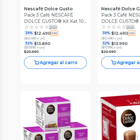
Nescafé Dolce Gusto
Nescafé Dolce G
Pack 3 Café NESCAFÉ
Pack 3 Café NE
DOLCE GUSTO® Kit Kat 10
DOLCE GUSTO® 
0
(
0
)
0
(
0
)
Cápsulas
Lait 10 Cápsulas
$12.490
$12.490
39%
39%
(
$12.490 x un
)
(
$12.490 x un
)
$13.890
$13.990
32%
32%
(
$13.890 x un
)
(
$13.990 x un
)
$20.690
$20.690
Agregar al carro
Agregar a
Vista Previa
Vista P