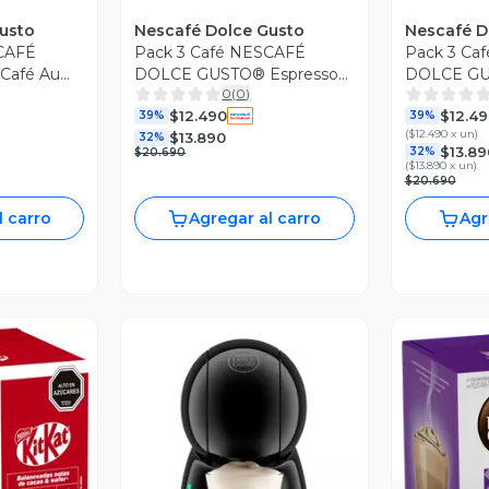
usto
Nescafé Dolce Gusto
Nescafé D
SCAFÉ
Pack 3 Café NESCAFÉ
Pack 3 Ca
Café Au
DOLCE GUSTO® Espresso
DOLCE GU
0
(
0
)
Intenso 10 Cápsulas
Cápsulas
$12.490
$12.49
39%
39%
(
$12.490 x un
)
$13.890
32%
$13.89
32%
$20.690
(
$13.890 x un
)
$20.690
l carro
Agregar al carro
Agr
revia
V