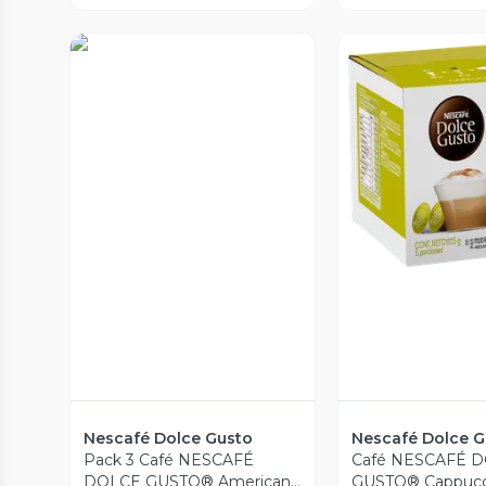
Vista Previa
Vista P
Nescafé Dolce Gusto
Nescafé Dolce G
Pack 3 Café NESCAFÉ
Café NESCAFÉ 
DOLCE GUSTO® Americano
GUSTO® Cappucc