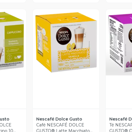
revia
Vista Previa
V
usto
Nescafé Dolce Gusto
Nescafé D
DOLCE
Café NESCAFÉ DOLCE
Té NESCA
ino 10
GUSTO® Latte Macchiato
GUSTO® Ch