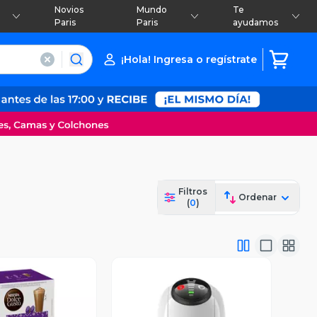
Novios
Mundo
Te
Paris
Paris
ayudamos
¡Hola! Ingresa o regístrate
Filtros
Ordenar
(
0
)