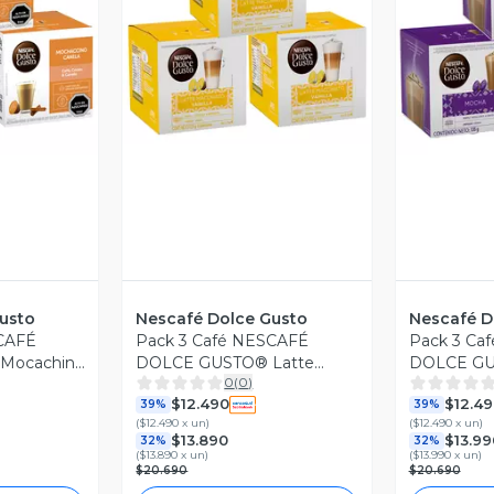
Vista Previa
revia
V
usto
Nescafé Dolce Gusto
Nescafé D
SCAFÉ
Pack 3 Café NESCAFÉ
Pack 3 Ca
Mocachino
DOLCE GUSTO® Latte
DOLCE GU
0
(
0
)
as
Macchiato Vanilla 10
Cápsulas
$12.490
$12.49
Cápsulas
39%
39%
(
$12.490 x un
)
(
$12.490 x un
)
$13.890
$13.99
32%
32%
(
$13.890 x un
)
(
$13.990 x un
)
$20.690
$20.690