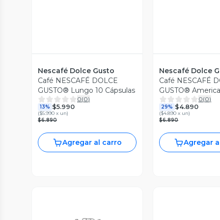
Nescafé Dolce Gusto
Nescafé Dolce G
Café NESCAFÉ DOLCE
Café NESCAFÉ 
GUSTO® Lungo 10 Cápsulas
GUSTO® America
0
(
0
)
0
(
0
)
Cápsulas
$5.990
$4.890
13%
29%
(
$5.990 x un
)
(
$4.890 x un
)
$6.890
$6.890
Agregar al carro
Agregar a