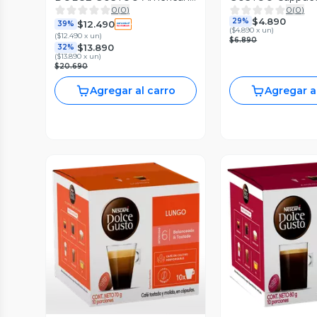
0
(
0
)
0
(
0
)
10 Cápsulas
Cápsulas
$4.890
29%
$12.490
39%
(
$4.890 x un
)
(
$12.490 x un
)
$6.890
$13.890
32%
(
$13.890 x un
)
$20.690
Agregar al carro
Agregar a
Vista Previa
Vista P