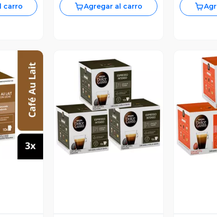
l carro
Agregar al carro
Agr
revia
Vista Previa
V