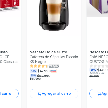
Vista Previa
usto
Nescafé Dolce Gusto
Nescafé D
DOLCE
Cafetera de Cápsulas Piccolo
Café NES
0 Cápsulas
XS Negro
GUSTO® Mo
4.4
(
97
)
$4.89
29%
$47.990
43%
(
$4.890 x un
)
$54.990
35%
$6.890
$84.990
l carro
Agregar al carro
Agr