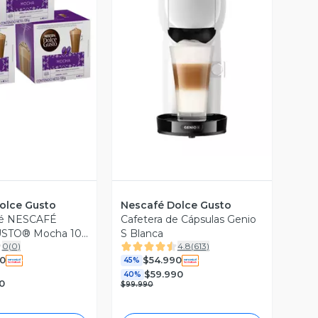
ista Previa
Vista Previa
olce Gusto
Nescafé Dolce Gusto
fé NESCAFÉ
Cafetera de Cápsulas Genio
STO® Mocha 10
S Blanca
0
(
0
)
4.8
(
613
)
0
$54.990
45%
$59.990
40%
0
$99.990