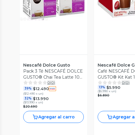
Nescafé Dolce Gusto
Nescafé Dolce G
Pack 3 Té NESCAFÉ DOLCE
Café NESCAFÉ 
GUSTO® Chai Tea Latte 10
GUSTO® Kit Kat 1
0
(
0
)
0
(
0
)
Cápsulas
$5.990
13%
$12.490
39%
(
$5.990 x un
)
(
$12.490 x un
)
$6.890
$13.990
32%
(
$13.990 x un
)
$20.690
Agregar al carro
Agregar a