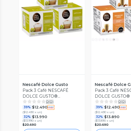
Vista Previa
Vista P
Nescafé Dolce Gusto
Nescafé Dolce G
Pack 3 Café NESCAFÉ
Pack 3 Café NE
DOLCE GUSTO®
DOLCE GUSTO® 
0
(
0
)
0
(
0
)
Cappuccino 10 Cápsulas
Canela 10 Cápsul
$12.490
$12.490
39%
39%
(
$12.490 x un
)
(
$12.490 x un
)
$13.990
$13.890
32%
32%
(
$13.990 x un
)
(
$13.890 x un
)
$20.690
$20.690