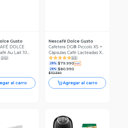
olce Gusto
Nescafé Dolce Gusto
CAFÉ DOLCE
Cafetera DG® Piccolo XS +
fé Au Lait 10
Cápsulas Café Lacteadas X3
0
(
0
)
5
(
3
)
Cajas
$79.990
28%
$80.990
28%
$112.590
egar al carro
Agregar al carro