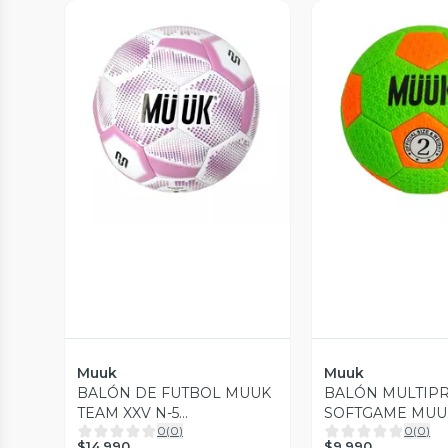
Vista Previa
Vista P
Muuk
Muuk
BALÓN DE FUTBOL MUUK
BALÓN MULTIP
TEAM XXV N-5
SOFTGAME MUUK
0
(
0
)
0
(
0
)
|MUUKMUUK4207
|MUUKMUUK410
$14.990
$9.990