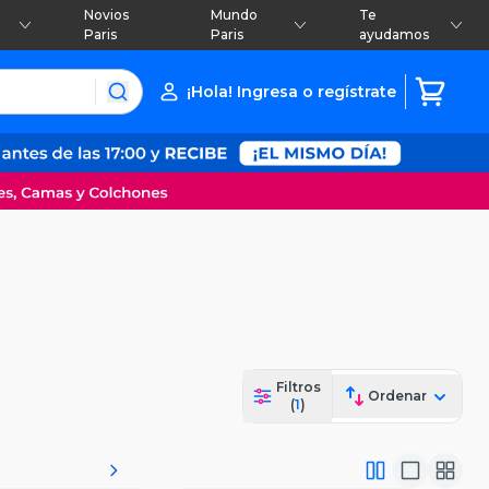
Novios
Mundo
Te
Paris
Paris
ayudamos
¡Hola! Ingresa o regístrate
Filtros
Ordenar
(
1
)