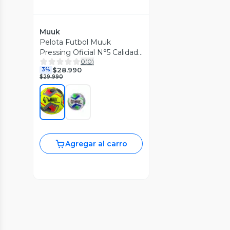
Muuk
Pelota Futbol Muuk
Pressing Oficial N°5 Calidad
0
(
0
)
Profesional
$28.990
3%
$29.990
Agregar al carro