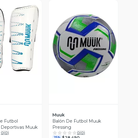
ista Previa
Vista Previa
Muuk
de Futbol
Balón De Futbol Muuk
as Deportivas Muuk
Pressing
0
(
0
)
0
(
0
)
$28.490
25%