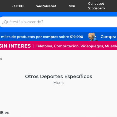
Cencosud
Scotiabank
os
Otros Deportes Específicos
Muuk
iltros