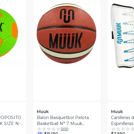
revia
Vista Previa
V
Muuk
Muuk
ROPOSITO
Balon Basquetbol Pelota
Canilleras 
 SIZE N-2
Basketball N° 7 Muuk
Espiniller
0
(
0
)
1
Indoor/outdoor
$7.990
$15.190
5%