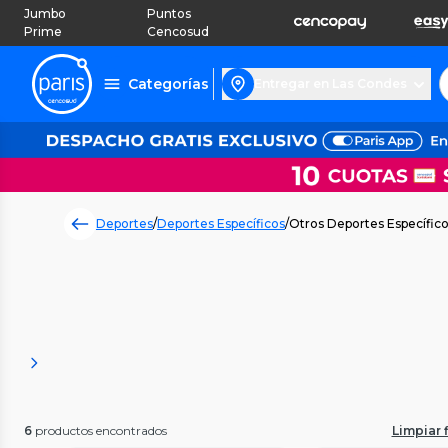
Jumbo
Puntos
Prime
Cencosud
Categorías
Entregar en Las Condes
Deportes
/
Deportes Específicos
/
Otros Deportes Específic
6
productos encontrados
Limpiar f