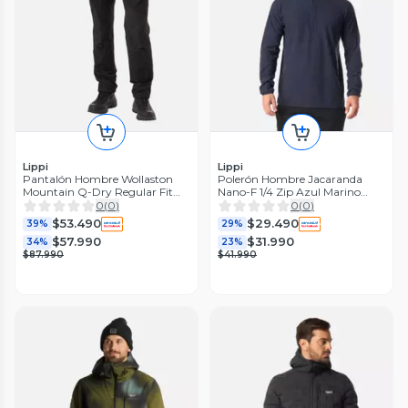
Lippi
Lippi
Pantalón Hombre Wollaston
Polerón Hombre Jacaranda
Mountain Q-Dry Regular Fit
Nano-F 1/4 Zip Azul Marino
Pants Negro V26
Lippi I26
0
(
0
)
0
(
0
)
$53.490
$29.490
39%
29%
$57.990
$31.990
34%
23%
$87.990
$41.990