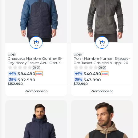
Lippi
Lippi
Chaqueta Hombre Gunther B-
Polar Hombre Numan Shaggy-
Dry Hoody Jacket Azul Oscuro
Pro Jacket Gris Medio Lippi I26
Lippi I26
0
(
0
)
0
(
0
)
$84.490
$40.490
44%
44%
$92.990
$43.990
39%
39%
$152.990
$72.990
Promocionado
Promocionado