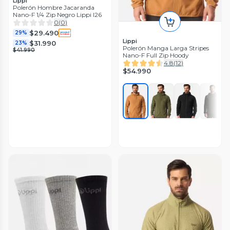
Lippi
Polerón Hombre Jacaranda
Nano-F 1/4 Zip Negro Lippi I26
0
(
0
)
$29.490
29%
Lippi
$31.990
23%
Polerón Manga Larga Stripes
$41.990
Nano-F Full Zip Hoody
4.8
(
12
)
$54.990