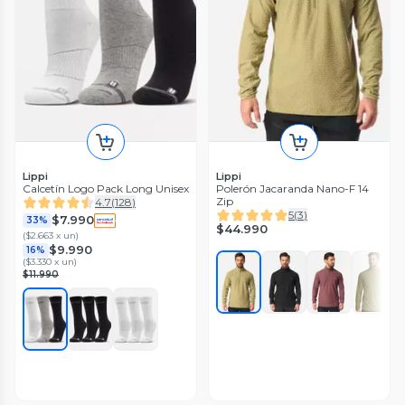
Lippi
Lippi
Calcetín Logo Pack Long Unisex
Polerón Jacaranda Nano-F 14
Zip
4.7
(
128
)
5
(
3
)
$7.990
33%
$44.990
(
$2.663 x un
)
$9.990
16%
(
$3.330 x un
)
$11.990