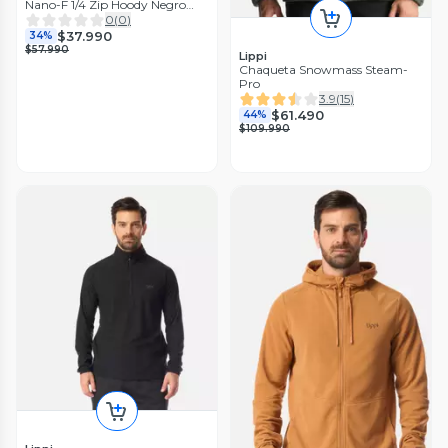
Nano-F 1/4 Zip Hoody Negro
Lippi
0
(
0
)
$37.990
34%
$57.990
Lippi
Chaqueta Snowmass Steam-
Pro
3.9
(
15
)
$61.490
44%
$109.990