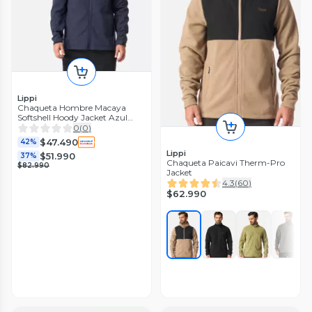
Lippi
Chaqueta Hombre Macaya
Softshell Hoody Jacket Azul
Marino Lippi I26
0
(
0
)
$47.490
42%
Lippi
$51.990
37%
Chaqueta Paicavi Therm-Pro
$82.990
Jacket
4.3
(
60
)
$62.990