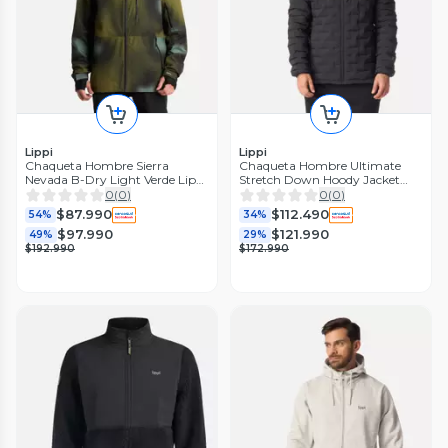
Lippi
Lippi
Chaqueta Hombre Sierra
Chaqueta Hombre Ultimate
Nevada B-Dry Light Verde Lippi
Stretch Down Hoody Jacket
I25
Grafito Lippi I26
0
(
0
)
0
(
0
)
$87.990
$112.490
54%
34%
$97.990
$121.990
49%
29%
$192.990
$172.990