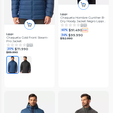
Lippi
Chaqueta Hombre Gunther B-
Dry Hoody Jacket Negro Lippi
I25
0
(
0
)
$91.490
40%
Lippi
$99.990
34%
Chaqueta Cold Front Steam-
$152.990
Pro Jacket
0
(
0
)
$71.990
20%
$89.990