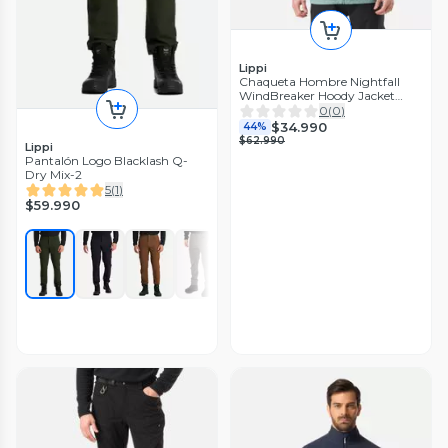
Lippi
Chaqueta Hombre Nightfall
WindBreaker Hoody Jacket
Turquesa Lippi V26
0
(
0
)
$34.990
44%
$62.990
Lippi
Pantalón Logo Blacklash Q-
Dry Mix-2
5
(
1
)
$59.990