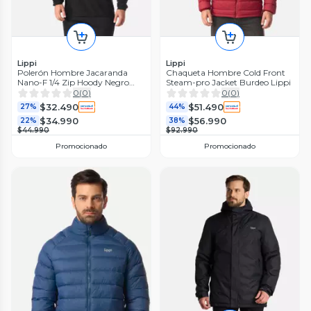
Lippi
Lippi
Polerón Hombre Jacaranda
Chaqueta Hombre Cold Front
Nano-F 1/4 Zip Hoody Negro
Steam-pro Jacket Burdeo Lippi
Lippi I26
0
(
0
)
0
(
0
)
$32.490
$51.490
27%
44%
$34.990
$56.990
22%
38%
$44.990
$92.990
Promocionado
Promocionado