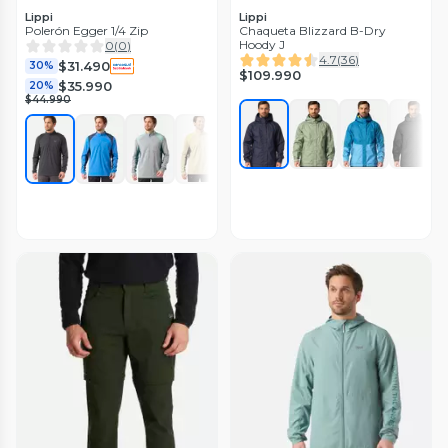
Lippi
Lippi
Polerón Egger 1/4 Zip
Chaqueta Blizzard B-Dry
Hoody J
0
(
0
)
4.7
(
36
)
$31.490
30%
$109.990
$35.990
20%
$44.990