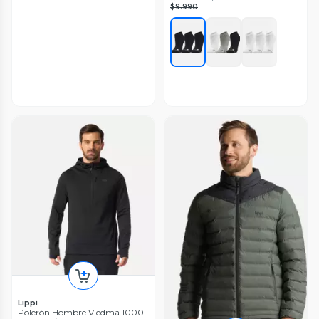
$9.990
Lippi
Polerón Hombre Viedma 1000