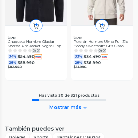
Lippi
Lippi
Chaqueta Hombre Glaciar
Polerón Hombre Ulmo Full Zip
Sherpa-Pro Jacket Negro Lippi
Hoody Sweatshirt Gris Claro
I24
Melange Lippi I26
0
(
0
)
0
(
0
)
$54.490
$34.490
34%
33%
$58.990
$36.990
28%
28%
$82.990
$51.990
Has visto
30
de
321
productos
Mostrar más
También puedes ver
Poleras
Shorts
Pantalones y Buzos