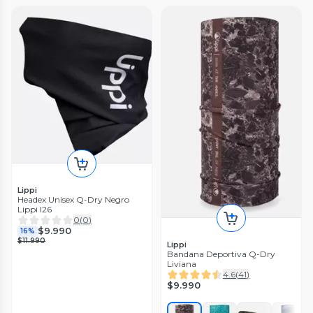
Lippi
Headex Unisex Q-Dry Negro
Lippi I26
0
(
0
)
$9.990
16%
$11.990
Lippi
Bandana Deportiva Q-Dry
Liviana
4.6
(
41
)
$9.990