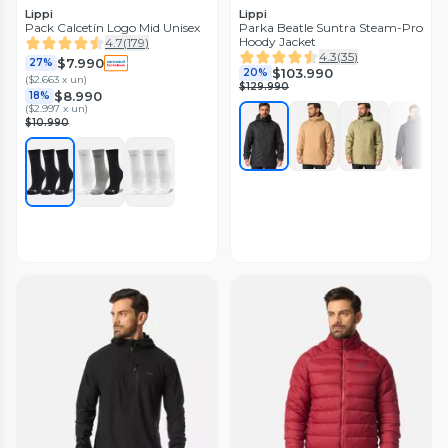
Lippi
Lippi
Pack Calcetín Logo Mid Unisex
Parka Beatle Suntra Steam-Pro
Hoody Jacket
4.7
(
179
)
4.3
(
35
)
$7.990
27%
$103.990
20%
(
$2.663 x un
)
$129.990
$8.990
18%
(
$2.997 x un
)
$10.990