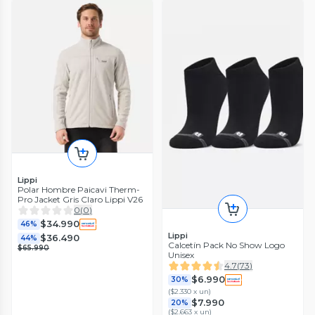
Lippi
Polar Hombre Paicavi Therm-
Pro Jacket Gris Claro Lippi V26
0
(
0
)
$34.990
46%
Lippi
$36.490
44%
Calcetín Pack No Show Logo
$65.990
Unisex
4.7
(
73
)
$6.990
30%
(
$2.330 x un
)
$7.990
20%
(
$2.663 x un
)