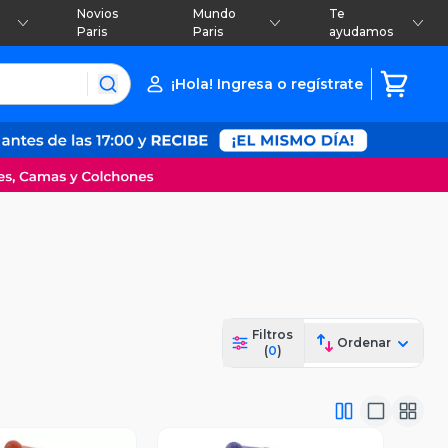
Novios
Mundo
Te
Paris
Paris
ayudamos
¡Hola! Ingresa o regístrate
Filtros
Ordenar
(
0
)