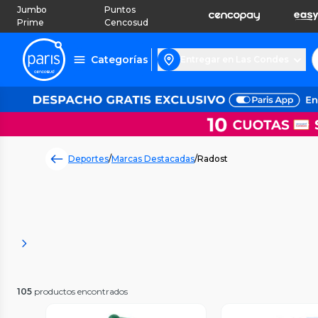
Jumbo
Puntos
Prime
Cencosud
Categorías
Entregar en Las Condes
Deportes
/
Marcas Destacadas
/
Radost
105
productos encontrados