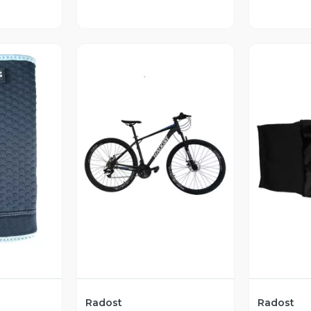
revia
Vista Previa
V
Radost
Radost