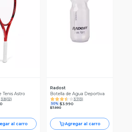
Vista Previa
ista Previa
Radost
 Tenis Astro
Botella de Agua Deportiva
3.8
(
12
)
3.7
(
3
)
0
$3.990
50%
$7.990
egar al carro
Agregar al carro