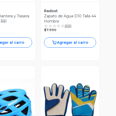
Radost
antera y Trasera
Zapato de Agua D10 Talla 44
3
(
2
)
Hombre
0
(
0
)
$7.990
egar al carro
Agregar al carro
ista Previa
Vista Previa