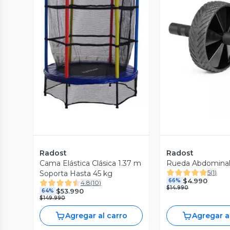
Vista Previa
Vista P
Radost
Radost
Cama Elástica Clásica 1.37 m
Rueda Abdominal
5
(
1
)
Soporta Hasta 45 kg
$4.990
66%
4.8
(
10
)
$14.990
$53.990
64%
$149.990
Agregar al carro
Agregar a