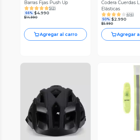
Barras Fijas Push Up
Codera Cuerdas L
5
(
2
)
Elásticas
$4.990
66%
4
(
4
)
$14.990
$2.990
50%
$5.990
Agregar al carro
Agregar a
Vista P
Vista Previa