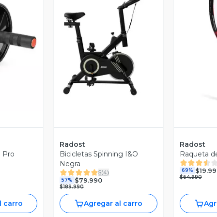
revia
Vista Previa
V
Radost
Radost
 Pro
Bicicletas Spinning I&O
Raqueta de
Negra
$19.99
69%
5
(
4
)
$64.990
$79.990
57%
$189.990
l carro
Agregar al carro
Agr