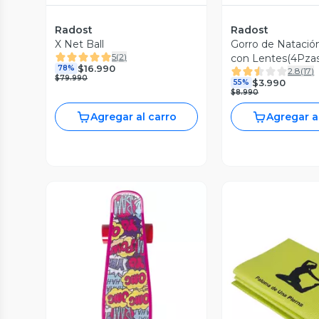
Radost
Radost
X Net Ball
Gorro de Natació
5
(
2
)
con Lentes(4Pzas
$16.990
78%
2.8
(
17
)
$79.990
$3.990
55%
$8.990
Agregar al carro
Agregar a
Vista Previa
Vista P