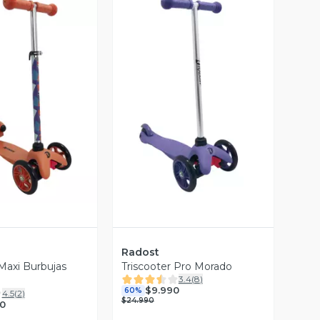
ista Previa
Vista Previa
Radost
 Maxi Burbujas
Triscooter Pro Morado
3.4
(
8
)
$9.990
60%
4.5
(
2
)
$24.990
90