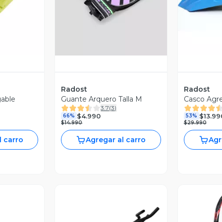
Radost
Radost
gable
Guante Arquero Talla M
Casco Agre
3.7
(
3
)
$4.990
$13.99
66%
53%
$14.990
$29.990
l carro
Agregar al carro
Agr