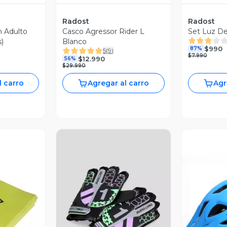
Radost
Radost
n Adulto
Casco Agressor Rider L
Set Luz Del
)
Blanco
$990
87%
5
(
9
)
$7.990
$12.990
56%
$29.990
l carro
Agregar al carro
Agr
revia
Vista Previa
V