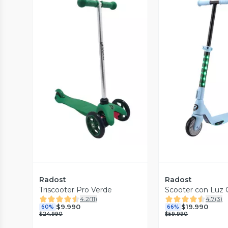
Vista Previa
Vista P
Radost
Radost
Triscooter Pro Verde
Scooter con Luz 
4.2
(
11
)
4.7
(
3
)
$9.990
$19.990
60%
66%
$24.990
$59.990