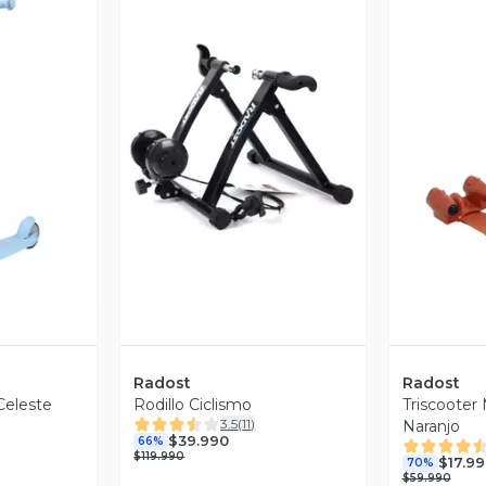
revia
Vista Previa
V
Radost
Radost
Celeste
Rodillo Ciclismo
Triscooter
3.5
(
11
)
Naranjo
$39.990
66%
$119.990
$17.9
70%
$59.990