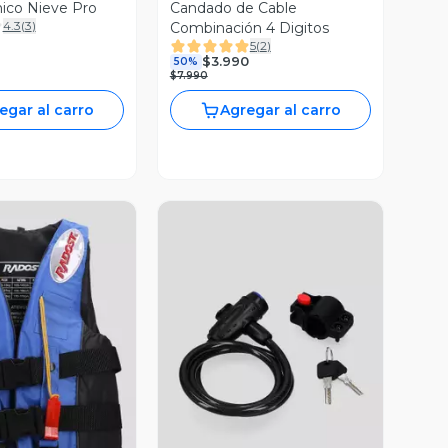
nico Nieve Pro
Candado de Cable
4.3
(
3
)
Combinación 4 Digitos
5
(
2
)
$3.990
50%
$7.990
egar al carro
Agregar al carro
ista Previa
Vista Previa