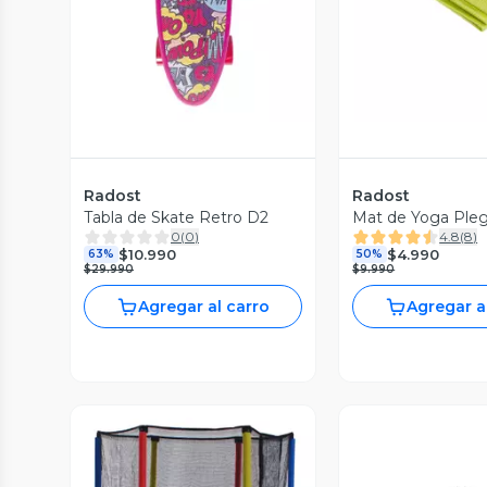
Radost
Radost
Tabla de Skate Retro D2
Mat de Yoga Ple
0
(
0
)
4.8
(
8
)
$10.990
$4.990
63%
50%
$29.990
$9.990
Agregar al carro
Agregar a