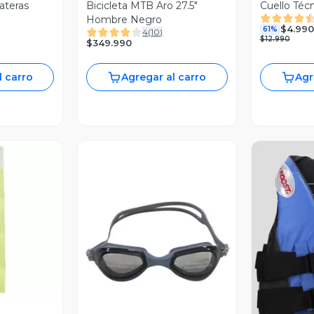
ateras
Bicicleta MTB Aro 27.5"
Cuello Téc
Hombre Negro
$4.990
61%
4
(
10
)
$12.990
$349.990
l carro
Agregar al carro
Agr
revia
Vista Previa
V