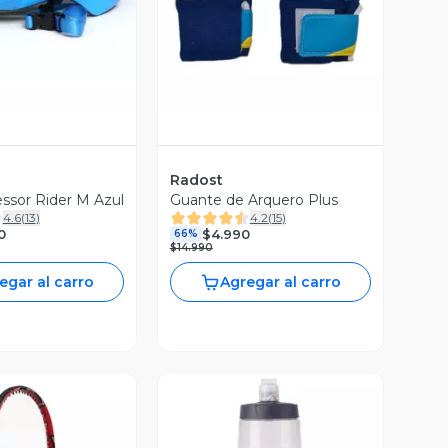
Radost
ssor Rider M Azul
Guante de Arquero Plus
4.6
(
13
)
4.2
(
15
)
0
$4.990
66%
$14.990
egar al carro
Agregar al carro