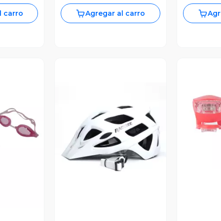
l carro
Agregar al carro
Agr
V
revia
Vista Previa