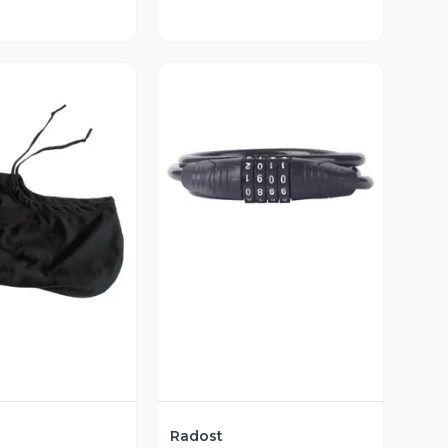
Vista Previa
ista Previa
Radost