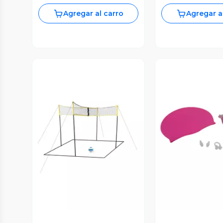
Agregar al carro
Agregar a
Vista Previa
Vista P