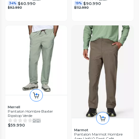
$60.990
$90.990
34%
19%
$92.990
$112.990
Merrell
Pantalon Hombre Baxter
Ripstop Verde
0
(
0
)
$59.990
Marmot
Pantalon Marmot Hombre
Arex Upf40 Pant Café