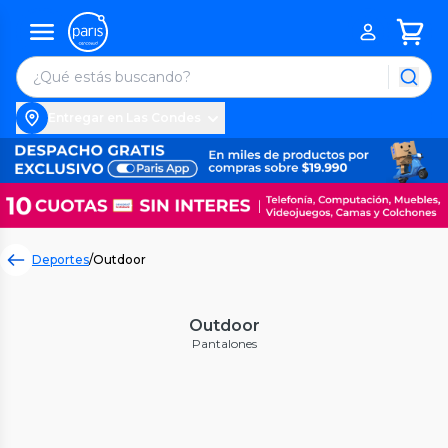
Entregar en Las Condes
Deportes
/
Outdoor
Outdoor
Pantalones