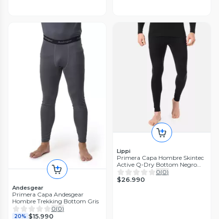
Lippi
Primera Capa Hombre Skintec
Active Q-Dry Bottom Negro
Lippi I26
0
(
0
)
$26.990
Andesgear
Primera Capa Andesgear
Hombre Trekking Bottom Gris
0
(
0
)
$15.990
20%