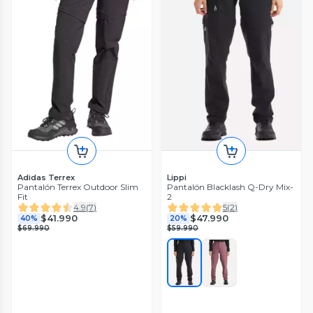
Adidas Terrex
Lippi
Pantalón Terrex Outdoor Slim
Pantalón Blacklash Q-Dry Mix-
Fit
2
4.9
(
7
)
5
(
2
)
$41.990
$47.990
40%
20%
$69.990
$59.990