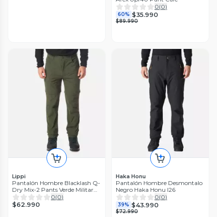
0
(
0
)
$35.990
60%
$89.990
Lippi
Haka Honu
Pantalón Hombre Blacklash Q-
Pantalón Hombre Desmontalo
Dry Mix-2 Pants Verde Militar
Negro Haka Honu I26
Lippi I26
0
(
0
)
0
(
0
)
$62.990
$43.990
39%
$72.990