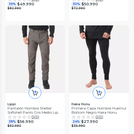
$49.990
$50.990
39%
30%
$82.990
$72.990
Lippi
Haka Honu
Pantalón Hombre Shelter
Primera Capa Hombre Huemul
Softshell Pants Gris Medio Lippi
Bottom Negro Haka Honu
I26
0
(
0
)
0
(
0
)
$56.990
$27.990
38%
24%
$92.990
$36.990