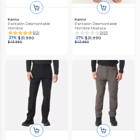
Kannú
Kannú
Pantalón Desmontable
Pantalon Desmontable
Hombre
Hombre Mostaza
5
(
2
)
0
(
0
)
$31.990
$31.990
27%
27%
$43.990
$43.990