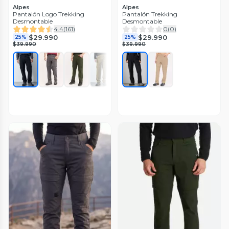
Alpes
Alpes
Pantalón Logo Trekking
Pantalón Trekking
Desmontable
Desmontable
4.4
(
161
)
0
(
0
)
$29.990
$29.990
25%
25%
$39.990
$39.990