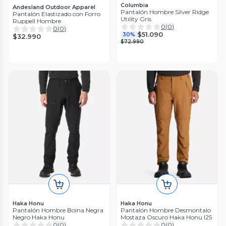
Columbia
Andesland Outdoor Apparel
Pantalón Hombre Silver Ridge
Pantalón Elastizado con Forro
Utility Gris
Ruppell Hombre
0
(
0
)
0
(
0
)
$51.090
30%
$32.990
$72.990
Haka Honu
Haka Honu
Pantalón Hombre Boina Negra
Pantalón Hombre Desmontalo
Negro Haka Honu
Mostaza Oscuro Haka Honu I25
0
(
0
)
0
(
0
)