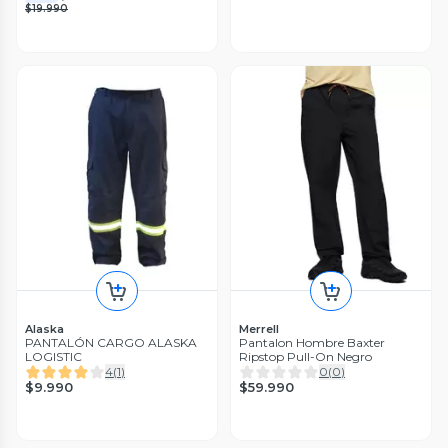
$19.990
Alaska
Merrell
PANTALÓN CARGO ALASKA
Pantalon Hombre Baxter
LOGISTIC
Ripstop Pull-On Negro
4
(
1
)
0
(
0
)
$9.990
$59.990