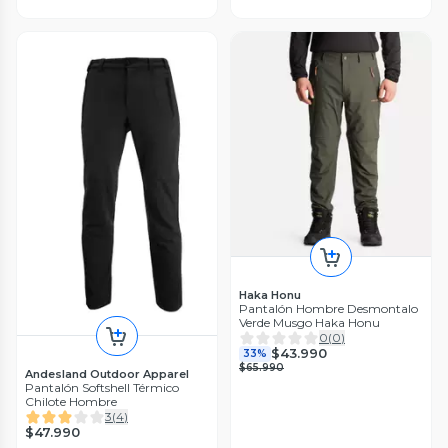
Haka Honu
Pantalón Hombre Desmontalo
Verde Musgo Haka Honu
0
(
0
)
$43.990
33%
$65.990
Andesland Outdoor Apparel
Pantalón Softshell Térmico
Chilote Hombre
3
(
4
)
$47.990