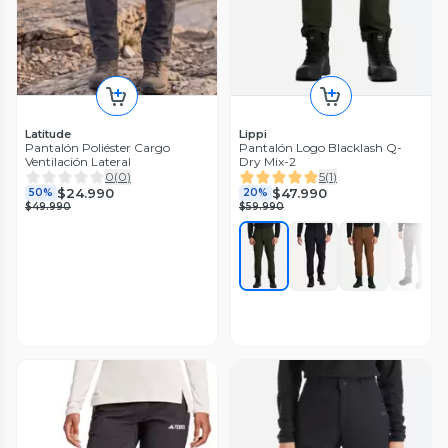
Latitude
Lippi
Pantalón Poliéster Cargo
Pantalón Logo Blacklash Q-
Ventilación Lateral
Dry Mix-2
0
(
0
)
5
(
1
)
$24.990
$47.990
50%
20%
$49.990
$59.990