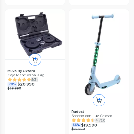
Muvo By Oxford
Caja Mancuerna 9 Kg
5
(
3
)
$20.990
70%
$69.990
Radost
Scooter con Luz Celeste
4.7
(
3
)
$19.990
66%
$59.990