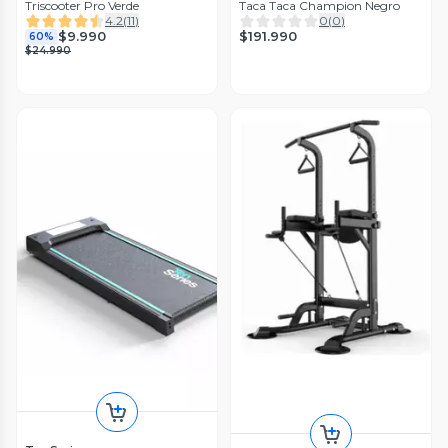
Triscooter Pro Verde
Taca Taca Champion Negro
4.2
(
11
)
0
(
0
)
$191.990
$9.990
60%
$24.990