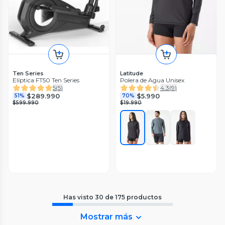
Ten Series
Latitude
Elíptica FT50 Ten Series
Polera de Agua Unisex
5
(
5
)
4.3
(
9
)
$289.990
$5.990
51%
70%
$599.990
$19.990
Has visto
30
de
175
productos
Mostrar más