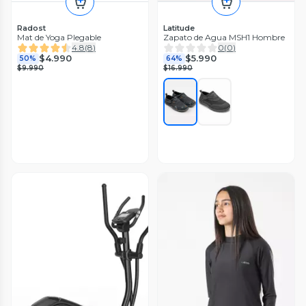
Radost
Latitude
Mat de Yoga Plegable
Zapato de Agua MSH1 Hombre
4.8
(
8
)
0
(
0
)
$4.990
$5.990
50%
64%
$9.990
$16.990