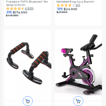
Trotadora TM70 Bluetooth Ten
Kettlebell 8 kg Azul Bianchi
Series 12 Km/h
4
(
1
)
4.3
(
31
)
$24.900
10%
$174.990
61%
$27.900
$449.990