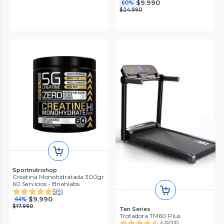
$9.990
60%
$24.990
Sportnutrishop
Creatina Monohidratada 300gr
60 Servicios - Briahlabs
5
(
9
)
$9.990
44%
$17.990
Ten Series
Trotadora TM60 Plus
4.5
(
23
)