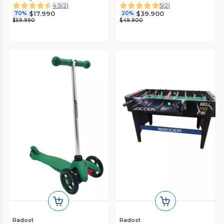
4.5
(
2
)
5
(
2
)
$17.990
$39.900
70%
20%
$59.990
$49.900
Radost
Radost