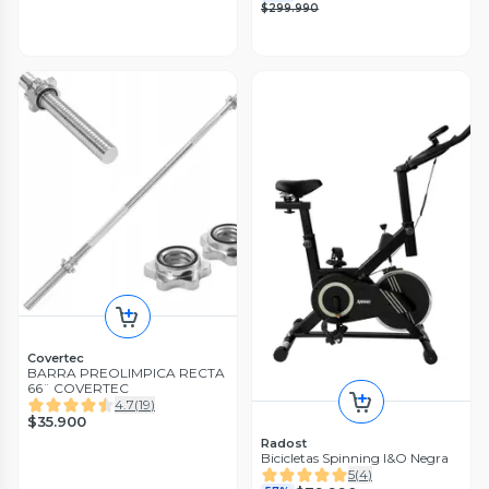
$299.990
Covertec
BARRA PREOLIMPICA RECTA
66¨ COVERTEC
4.7
(
19
)
$35.900
Radost
Bicicletas Spinning I&O Negra
5
(
4
)