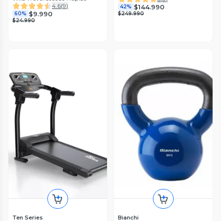
4.6
(
9
)
$144.990
42%
$9.990
60%
$249.990
$24.990
Ten Series
Bianchi