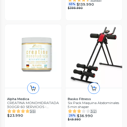
$139.990
65%
$399.990
Alpha Medica
Basko Fitness
CREATINA MONOHIDRATADA
Six Pack Maquina Abdominales
300GR 60 SERVICIOS -
5 min shaper
ALPHA MEDICA
5
(
6
)
3
(
2
)
$23.990
$36.990
26%
$49.990