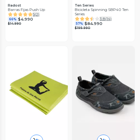
Radost
Ten Series
Barras Fijas Push Up
Bicicleta Spinning SBP40 Ten
Series
5
(
2
)
3.8
(
14
)
$4.990
66%
$84.990
$14.990
57%
$199.990