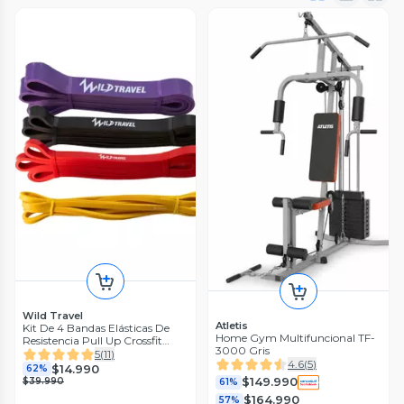
Wild Travel
Atletis
Kit De 4 Bandas Elásticas De
Home Gym Multifuncional TF-
Resistencia Pull Up Crossfit
3000 Gris
Gym Ligas
5
(
11
)
4.6
(
5
)
$14.990
62%
$149.990
$39.990
61%
$164.990
57%