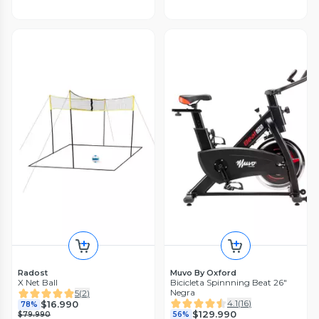
Radost
Muvo By Oxford
X Net Ball
Bicicleta Spinnning Beat 26"
Negra
5
(
2
)
4.1
(
16
)
$16.990
78%
$129.990
$79.990
56%