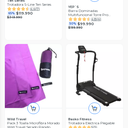
Ten Series
Trotadora S-Line Ten Series
YEP`S
4.4
(
7
)
Barra Dominadas
$119.990
65%
Multifuncional Torre Pro
$349.990
Yepsport
4.8
(
4
)
$99.990
50%
$199.990
Wild Travel
Basko Fitness
Pack 3 Toalla Microfibra Morado
Trotadora Electrica Plegable
Wild Travel Secado Rápido
5
(
3
)