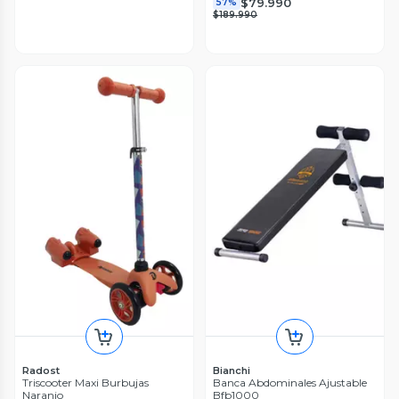
$79.990
57%
$189.990
Radost
Bianchi
Triscooter Maxi Burbujas
Banca Abdominales Ajustable
Naranjo
Bfb1000