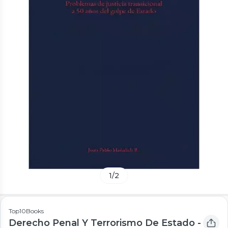
1
/
2
Top10Books
Derecho Penal Y Terrorismo De Estado -