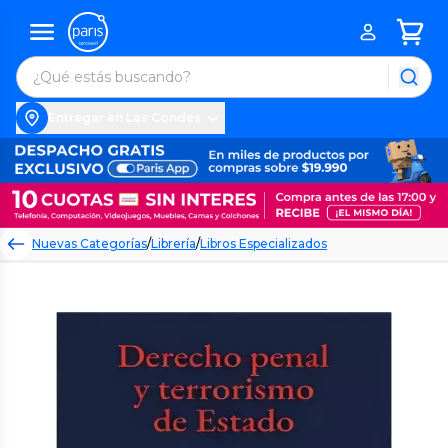
Entregar en Las Condes
Nuevas Categorías
/
Librería
/
Libros Especializados