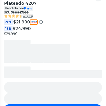
Plateado 4207
Vendido por
Paris
SKU
588843999
4.6
(
118
)
$21.990
26%
$24.990
16%
$29.990