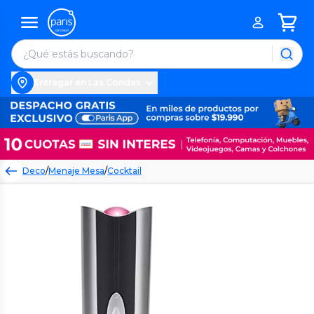
Entregar en Las Condes
Deco
/
Menaje Mesa
/
Cocktail