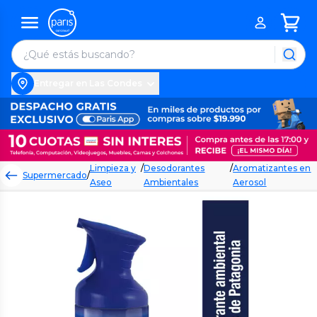
Entregar en Las Condes
Limpieza y
/
Desodorantes
/
Aromatizantes en
Supermercado
/
Aseo
Ambientales
Aerosol