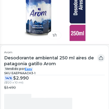
1
/
1
Arom
Desodorante ambiental 250 ml aires de
patagonia gatillo Arom
Vendido por
Easy
SKU
EAEPNAACH3-1
$2.990
14%
(
$120 x 10 ml
)
$3.490