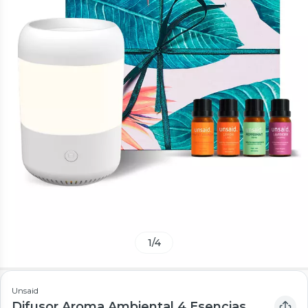
1
/
4
Unsaid
Difusor Aroma Ambiental 4 Esencias