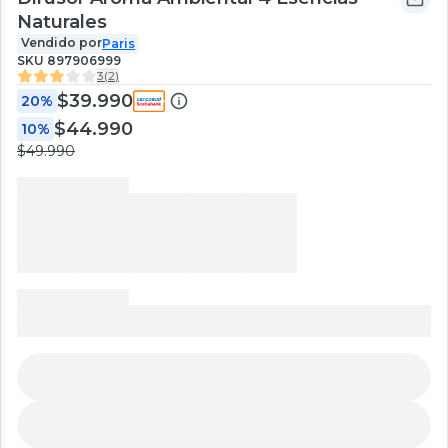
Naturales
Vendido por
Paris
SKU
897906999
3
(
2
)
$39.990
20%
$44.990
10%
$49.990