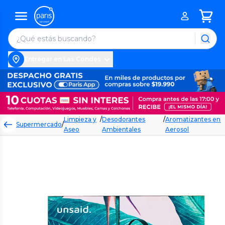
Entregar en Las Condes
Limpieza y
/
Desodorantes
/
Aromatizantes en
Supermercado
/
Aseo
Ambientales
Aerosol