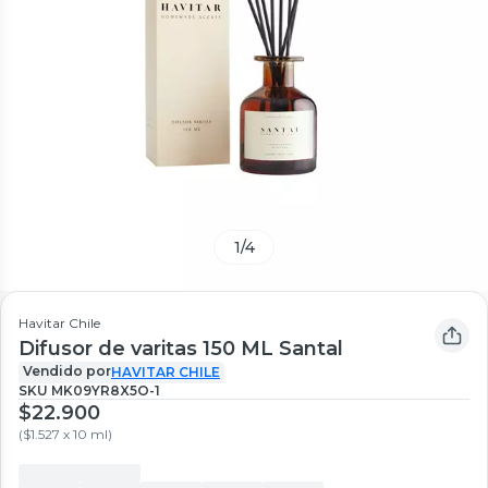
1
/
4
Havitar Chile
Difusor de varitas 150 ML Santal
Vendido por
HAVITAR CHILE
SKU
MK09YR8X5O-1
$22.900
(
$1.527 x 10 ml
)