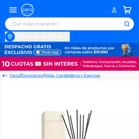
Entregar en Las Condes
Deco
/
Decoración
/
Velas, Candelabros y Esencias