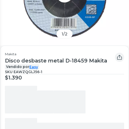
1
/
2
Makita
Disco desbaste metal D-18459 Makita
Vendido por
Easy
SKU
EAWZQGLJ56-1
$1.390