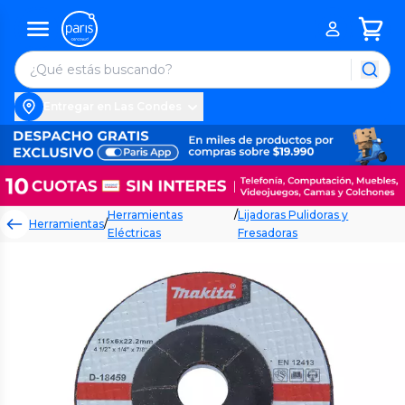
Entregar en Las Condes
Herramientas
/
Lijadoras Pulidoras y
Herramientas
/
Eléctricas
Fresadoras