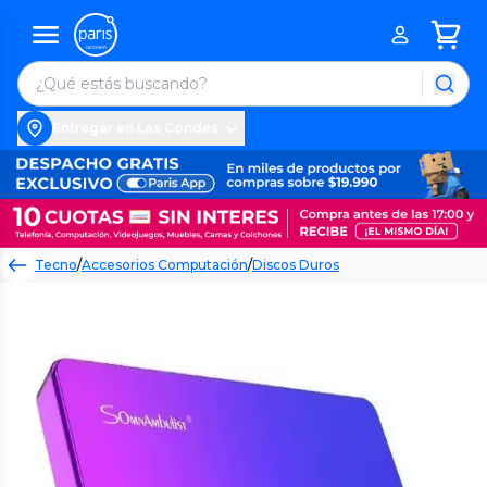
Entregar en Las Condes
Tecno
/
Accesorios Computación
/
Discos Duros