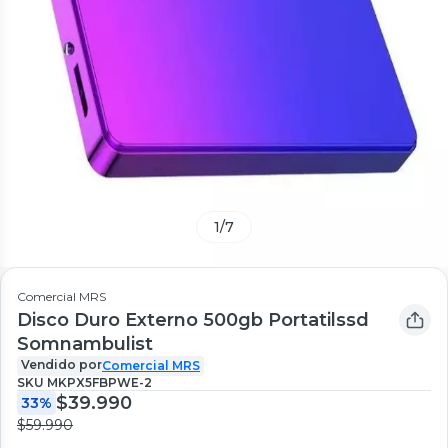
1
/
7
Comercial MRS
Disco Duro Externo 500gb Portatilssd
Somnambulist
Vendido por
Comercial MRS
SKU
MKPX5FBPWE-2
$39.990
33%
$59.990