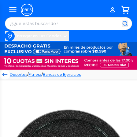
Entregar en Las Condes
Deportes
/
Fitness
/
Bancas de Ejercicios