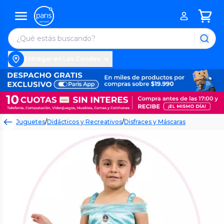
Entregar en Las Condes
Juguetes
/
Didácticos y Recreativos
/
Disfraces y Máscaras