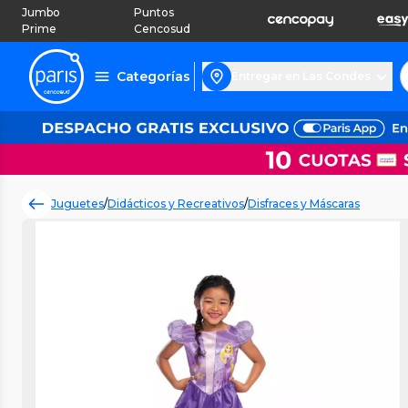
Jumbo
Puntos
Prime
Cencosud
Categorías
Entregar en Las Condes
Juguetes
/
Didácticos y Recreativos
/
Disfraces y Máscaras