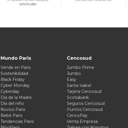
solicitudes
Mundo Paris
Cencosud
Vende en Paris
Jumbo Prime
Sostenibilidad
Jumbo
Black Friday
Easy
Cyber Monday
Santa Isabel
Cyberday
Tarjeta Cencosud
Día de la Madre
Scotiabank
Día del niño
Seguros Cencosud
Novios Paris
Puntos Cencosud
Bebé Paris
CencoPay
Tendencias Paris
Venta Empresa
BlogParis
Trabaja con Nosotros