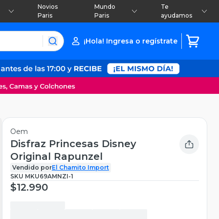
Novios
Mundo
Te
Paris
Paris
ayudamos
¡Hola! Ingresa o regístrate
Oem
Disfraz Princesas Disney
Original Rapunzel
Vendido por
El Chamito Import
SKU
MKU69AMNZI-1
$12.990