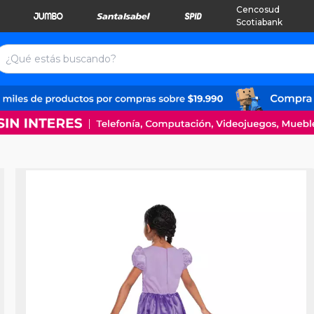
Cencosud
Scotiabank