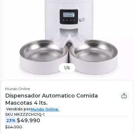
1
/
6
Mundo Online
Dispensador Automatico Comida
Mascotas 4 lts.
Vendido por
Mundo Online.
SKU
MKZZZCHG1Q-1
$49.990
23%
$64.990