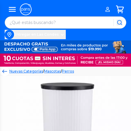
Entregar en Las Condes
Nuevas Categorías
/
Mascotas
/
Perros