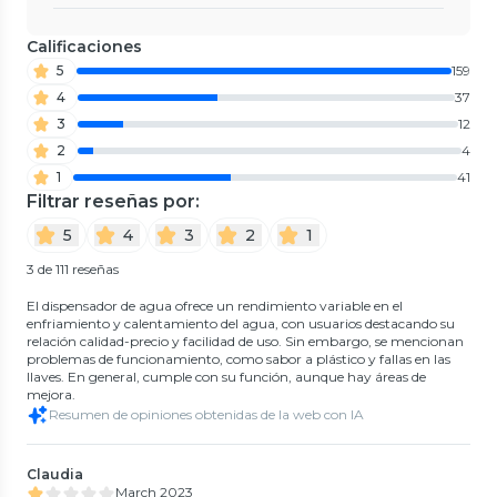
Calificaciones
5
159
4
37
3
12
2
4
1
41
Filtrar reseñas por:
5
4
3
2
1
3 de 111 reseñas
El dispensador de agua ofrece un rendimiento variable en el
enfriamiento y calentamiento del agua, con usuarios destacando su
relación calidad-precio y facilidad de uso. Sin embargo, se mencionan
problemas de funcionamiento, como sabor a plástico y fallas en las
llaves. En general, cumple con su función, aunque hay áreas de
mejora.
Resumen de opiniones obtenidas de la web con IA
Claudia
March 2023