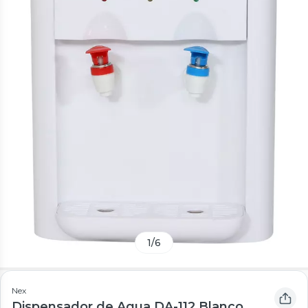
1
/
6
Nex
Dispensador de Agua DA-112 Blanco