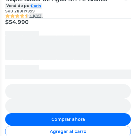
Vendido por
Paris
SKU
289117999
4.1
(
253
)
$54.990
Comprar ahora
Agregar al carro