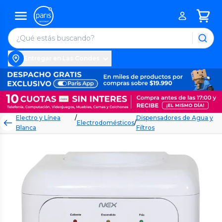
Entregar en Las Condes
Electro y Línea
/
Dispensadores de Agua y
Electrodomésticos
/
Blanca
Filtros