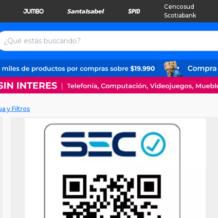
Cencosud
Scotiabank
 y Filtros