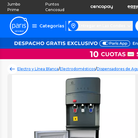
Jumbo
Puntos
Prime
Cencosud
Categorías
Entregar en Las Condes
Electro y Línea Blanca
/
Electrodomésticos
/
Dispensadores de Agua