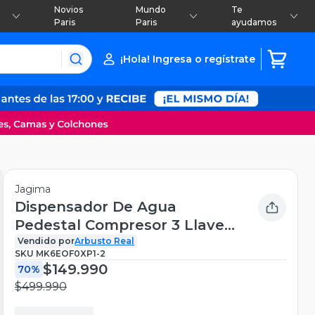
Novios
Mundo
Te
Paris
Paris
ayudamos
¡Hola! Ingresa o regístrate
Jagima
Dispensador De Agua
Pedestal Compresor 3 Llaves
C/gaveta gris gris oscuro
Vendido por
Arbusto Real
SKU
MK6EOF0XP1-2
$149.990
70%
$499.990