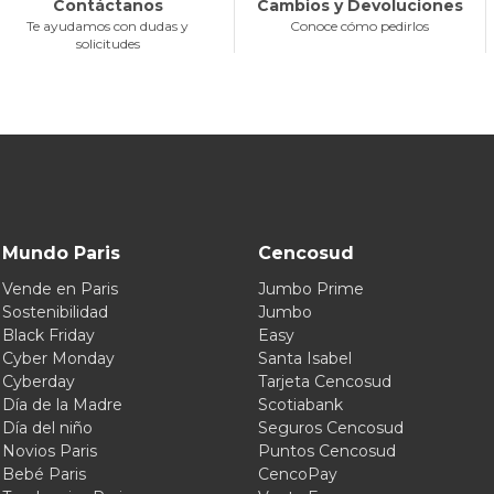
Contáctanos
Cambios y Devoluciones
Te ayudamos con dudas y
Conoce cómo pedirlos
solicitudes
Mundo Paris
Cencosud
Vende en Paris
Jumbo Prime
Sostenibilidad
Jumbo
Black Friday
Easy
Cyber Monday
Santa Isabel
Cyberday
Tarjeta Cencosud
Día de la Madre
Scotiabank
Día del niño
Seguros Cencosud
Novios Paris
Puntos Cencosud
Bebé Paris
CencoPay