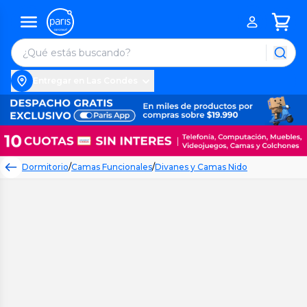
Entregar en Las Condes
Dormitorio
/
Camas Funcionales
/
Divanes y Camas Nido