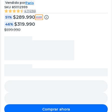
Vendido por
Paris
SKU
851112999
4.7
(
236
)
$289.990
51%
$319.990
46%
$599.990
Comprar ahora