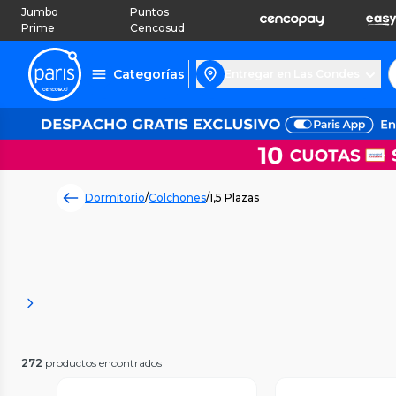
Jumbo
Puntos
Prime
Cencosud
Categorías
Entregar en Las Condes
Dormitorio
/
Colchones
/
1,5 Plazas
272
productos encontrados