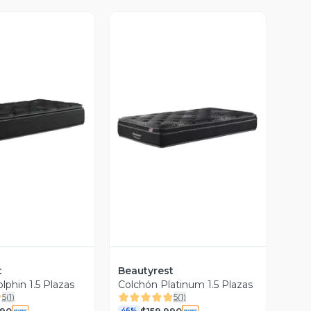
ista Previa
Vista Previa
t
Beautyrest
lphin 1.5 Plazas
Colchón Platinum 1.5 Plazas
5
(
1
)
5
(
1
)
990
$159.990
46%