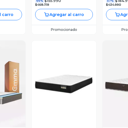
$155.990
$184.
66%
57%
$468.719
$434.990
l carro
Agregar al carro
Agr
Promocionado
Pr
revia
Vista Previa
V