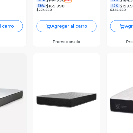
$169.990
$199.
38%
42%
$274.990
$349.990
l carro
Agregar al carro
Agr
Promocionado
Pr
revia
Vista Previa
V