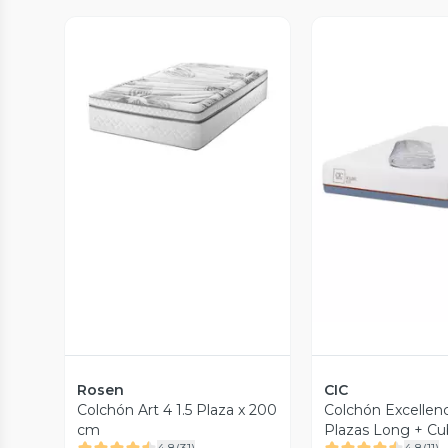
Vista Previa
Vista P
Rosen
CIC
Colchón Art 4 1.5 Plaza x 200
Colchón Excellenc
cm
Plazas Long + Cu
4.8
(
31
)
4.8
(
11
)