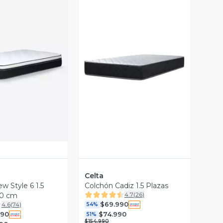
ista Previa
Vista Previa
Celta
w Style 6 1.5
Colchón Cadiz 1.5 Plazas
4.7
(
26
)
90 cm
$69.990
4.6
(
74
)
54%
990
$74.990
51%
$154.990