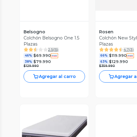
Belsogno
Rosen
Colchón Belsogno One 1.5
Colchón New Style
Plazas
Plazas
2.5
(
15
)
4.7
(
3
)
$69.990
$119.990
46%
66%
$79.990
$129.990
38%
63%
$129.990
$359.990
Agregar al carro
Agregar a
Vista Previa