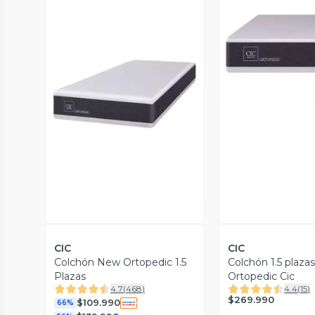
Vista P
Vista Previa
CIC
CIC
Colchón New Ortopedic 1.5
Colchón 1.5 plaza
Plazas
Ortopedic Cic
4.7
(
468
)
4.4
(
15
)
$269.990
$109.990
66%