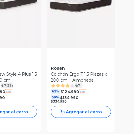
ista Previa
Vista Previa
Rosen
w Style 4 Plus 1.5
Colchón Ergo T 1.5 Plazas x
90 cm
200 cm + Almohada
4.7
(
33
)
4
(
7
)
990
$124.990
62%
990
$134.990
59%
$334.990
egar al carro
Agregar al carro