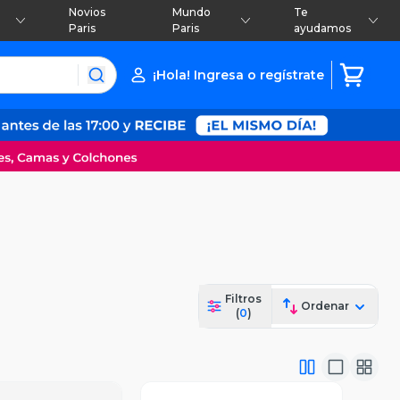
Novios
Mundo
Te
Paris
Paris
ayudamos
¡Hola! Ingresa o regístrate
Filtros
Ordenar
(
0
)