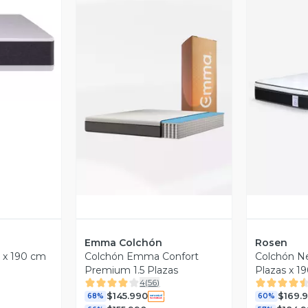
revia
Vista Previa
V
Emma Colchón
Rosen
s x 190 cm
Colchón Emma Confort
Colchón Ne
Premium 1.5 Plazas
Plazas x 1
4
(
56
)
$145.990
$169.
68%
60%