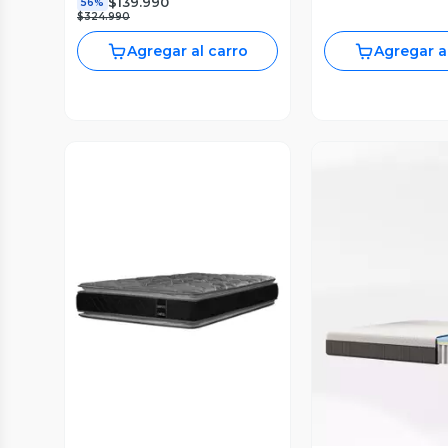
$139.990
56%
$324.990
Agregar al carro
Agregar a
Vista Previa
Vista P