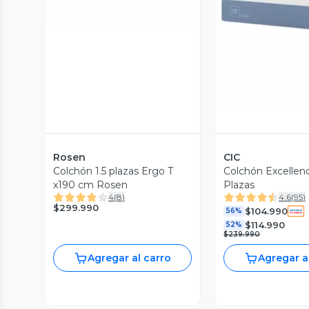
Vista P
Rosen
CIC
Colchón 1.5 plazas Ergo T
Colchón Excellenc
x190 cm Rosen
Plazas
4
(
8
)
4.6
(
95
)
$299.990
$104.990
56%
$114.990
52%
$239.990
Agregar al carro
Agregar a