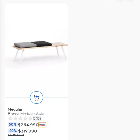
Medular
Banca Medular Aula
0
(
0
)
$264.990
50%
$317.990
40%
$529.990