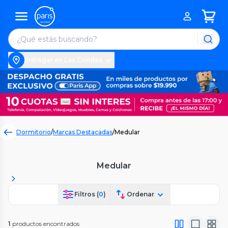
Entregar en Las Condes
Dormitorio
/
Marcas Destacadas
/
Medular
Medular
Filtros (
0
)
Ordenar
1
productos encontrados