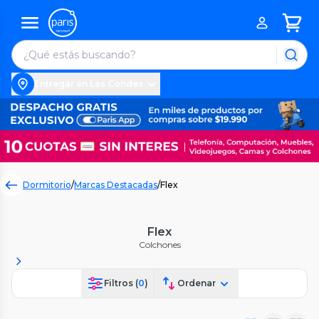
Entregar en Las Condes
Dormitorio
/
Marcas Destacadas
/
Flex
Flex
Colchones
Filtros (
0
)
Ordenar