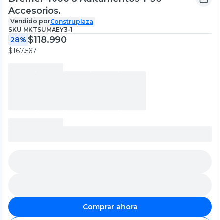
Accesorios.
Vendido por
Construplaza
SKU
MKTSUMAEY3-1
$118.990
28%
$167.567
Comprar ahora