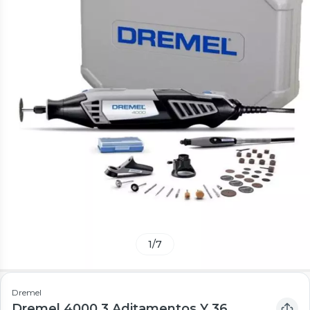
1
/
7
Dremel
Dremel 4000 3 Aditamentos Y 36