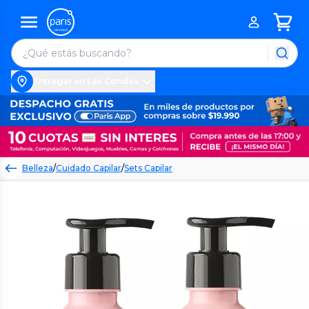
Entregar en Las Condes
Belleza
/
Cuidado Capilar
/
Sets Capilar