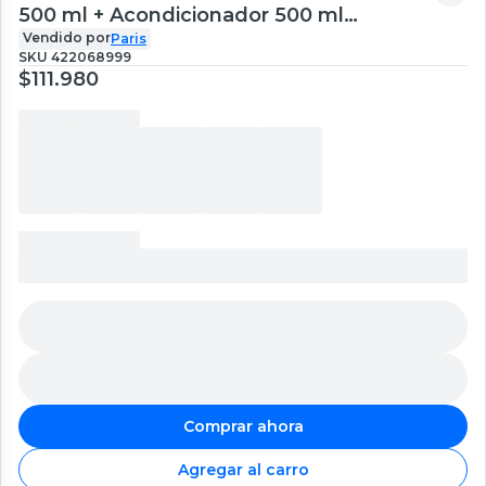
500 ml + Acondicionador 500 ml
Vitamino Color
Vendido por
Paris
SKU
422068999
$111.980
Comprar ahora
Agregar al carro