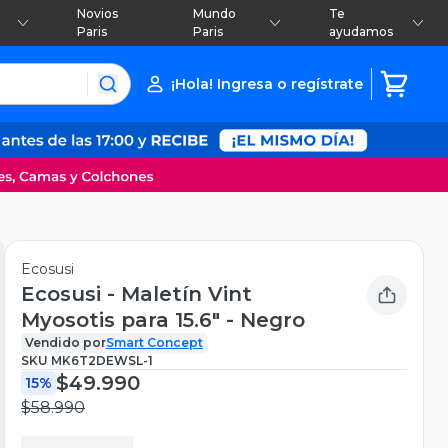
Novios
Mundo
Te
Paris
Paris
ayudamos
¡Hola! Ingresa o regístrate
Ecosusi
Ecosusi - Maletín Vint
Myosotis para 15.6" - Negro
Vendido por
Smart Concept
SKU
MK6T2DEWSL-1
$49.990
15%
$58.990