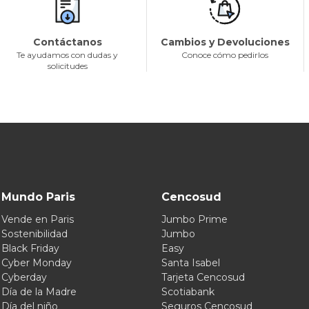
Contáctanos
Cambios y Devoluciones
Te ayudamos con dudas y
Conoce cómo pedirlos
solicitudes
Mundo Paris
Cencosud
Vende en Paris
Jumbo Prime
Sostenibilidad
Jumbo
Black Friday
Easy
Cyber Monday
Santa Isabel
Cyberday
Tarjeta Cencosud
Día de la Madre
Scotiabank
Día del niño
Seguros Cencosud