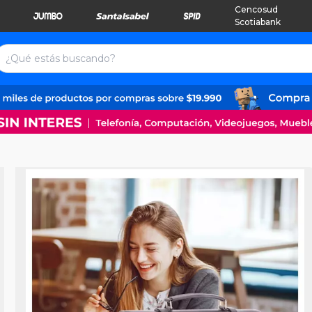
Cencosud
Scotiabank