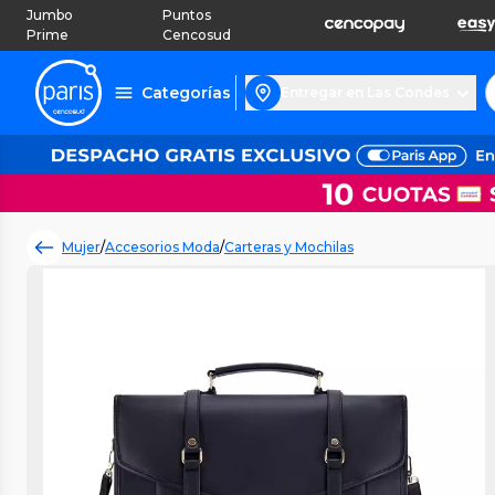
Jumbo
Puntos
Prime
Cencosud
Categorías
Entregar en Las Condes
Mujer
/
Accesorios Moda
/
Carteras y Mochilas