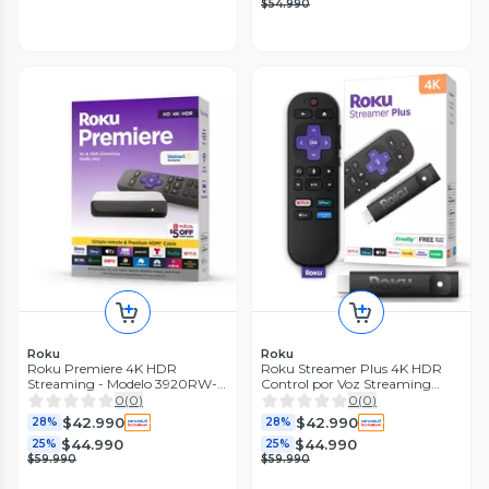
$54.990
Roku
Roku
Roku Premiere 4K HDR
Roku Streamer Plus 4K HDR
Streaming - Modelo 3920RW-
Control por Voz Streaming
SW (2023)
WiFi Negro
0
(
0
)
0
(
0
)
$42.990
$42.990
28%
28%
$44.990
$44.990
25%
25%
$59.990
$59.990