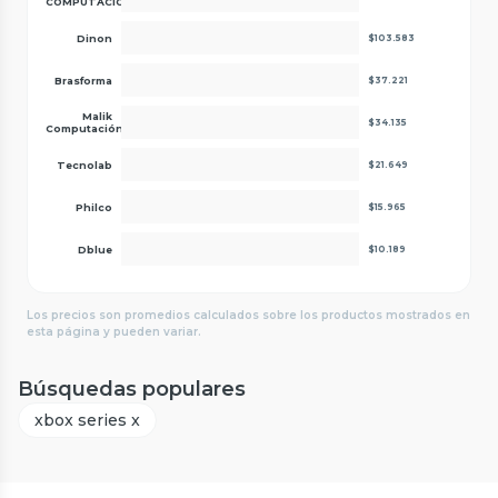
COMPUTACIÓN
Dinon
$103.583
Brasforma
$37.221
Malik
$34.135
Computación
Tecnolab
$21.649
Philco
$15.965
Dblue
$10.189
Los precios son promedios calculados sobre los productos mostrados en
esta página y pueden variar.
Búsquedas populares
xbox series x