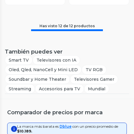
Has visto
12
de
12
productos
También puedes ver
Smart TV
Televisores con IA
Oled, Qled, NanoCell y Mini LED
TV RGB
Soundbar y Home Theater
Televisores Gamer
Streaming
Accesorios para TV
Mundial
Comparador de precios por marca
La marca más barata es
Dblue
con un precio promedio de
$10.189
.