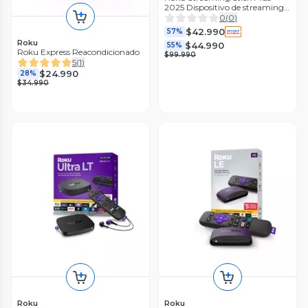
2025 Dispositivo de streaming
4K TV
0
(
0
)
$42.990
57%
Roku
$44.990
55%
Roku Express Reacondicionado
$99.990
5
(
1
)
$24.990
28%
$34.990
Roku
Roku