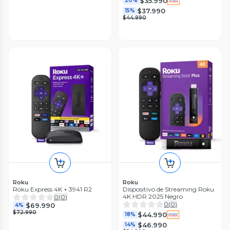
$35.990
20%
$37.990
15%
$44.990
Roku
Roku
Roku Express 4K + 3941 R2
Dispositivo de Streaming Roku
4K HDR 2025 Negro
0
(
0
)
0
(
0
)
$69.990
4%
$72.990
$44.990
18%
$46.990
14%