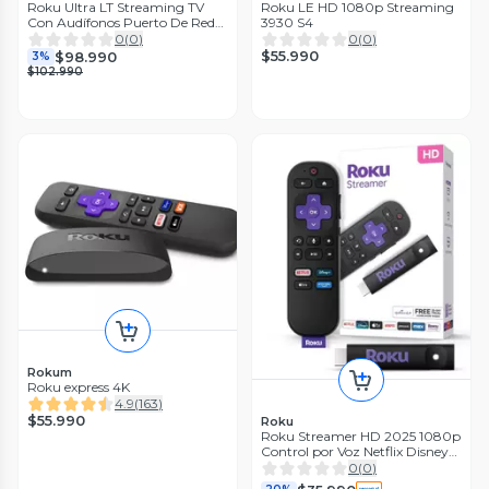
Roku Ultra LT Streaming TV
Roku LE HD 1080p Streaming
Con Audífonos Puerto De Red
3930 S4
4801
0
(
0
)
0
(
0
)
$55.990
$98.990
3%
$102.990
Rokum
Roku express 4K
4.9
(
163
)
$55.990
Roku
Roku Streamer HD 2025 1080p
Control por Voz Netflix Disney+
HDMI - Negro
0
(
0
)