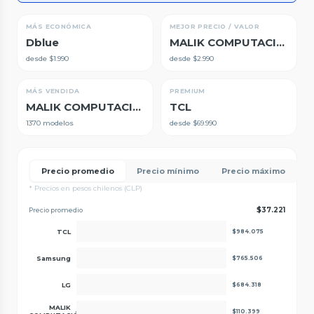
MÁS ECONÓMICA
MEJOR PRECIO / VALOR
Dblue
MALIK COMPUTACIÓN
desde $1.990
desde $2.990
MÁS VENDIDA
PREMIUM
MALIK COMPUTACIÓN
TCL
1370 modelos
desde $69.990
Precio promedio
Precio mínimo
Precio máximo
* Precios en pesos chilenos (CLP)
$37.221
Precio promedio
TCL
$984.075
Samsung
$765.506
LG
$684.318
MALIK
$110.399