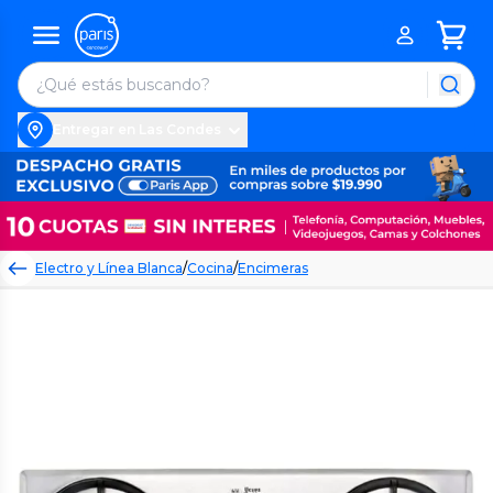
Entregar en Las Condes
Electro y Línea Blanca
/
Cocina
/
Encimeras