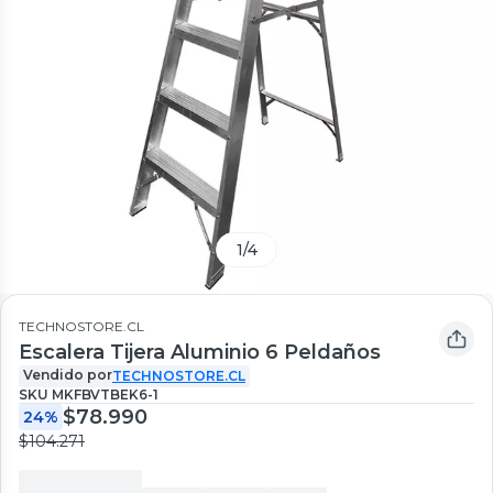
1
/
4
TECHNOSTORE.CL
Escalera Tijera Aluminio 6 Peldaños
Vendido por
TECHNOSTORE.CL
SKU
MKFBVTBEK6-1
$78.990
24%
$104.271