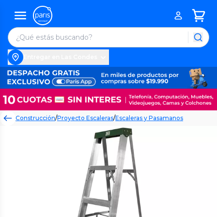
Entregar en Las Condes
Construcción
/
Proyecto Escaleras
/
Escaleras y Pasamanos