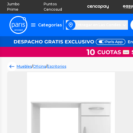
Jumbo
Puntos
Prime
Cencosud
Categorías
Entregar en Las Condes
Muebles
/
Oficina
/
Escritorios