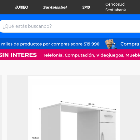
Cencosud
Scotiabank