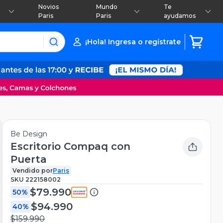
Novios
Mundo
Te
Paris
Paris
ayudamos
¡Hola! Ingresa o regístrate
Be Design
Escritorio Compaq con
Puerta
Vendido por
Paris
SKU
222158002
$79.990
50%
$94.990
40%
$159.990