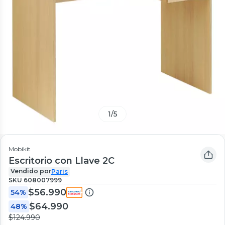
1
/
5
Mobikit
Escritorio con Llave 2C
Vendido por
Paris
SKU
608007999
$56.990
54%
$64.990
48%
$124.990