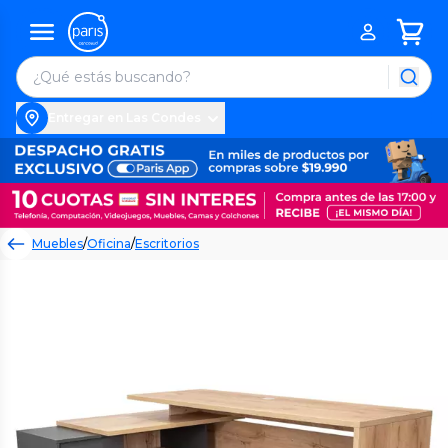
Entregar en Las Condes
Muebles
/
Oficina
/
Escritorios