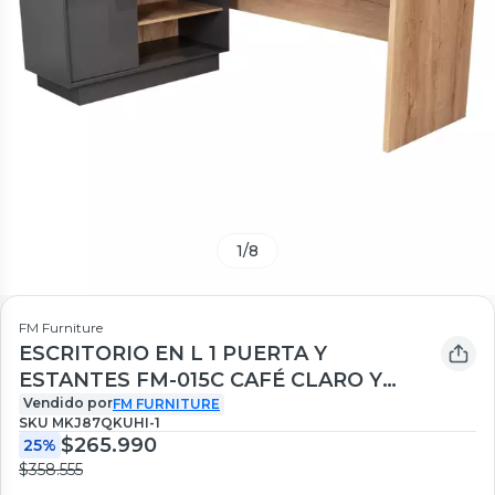
1
/
8
FM Furniture
ESCRITORIO EN L 1 PUERTA Y
ESTANTES FM-015C CAFÉ CLARO Y
PLOMO
Vendido por
FM FURNITURE
SKU
MKJ87QKUHI-1
$265.990
25%
$358.555