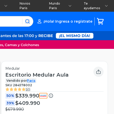
Novios
Mundo
Te
Paris
Paris
ayudamos
¡Hola! Ingresa o regístrate
Medular
Escritorio Medular Aula
Vendido por
Paris
SKU
284578002
5
(
1
)
$339.990
50%
$409.990
39%
$679.990