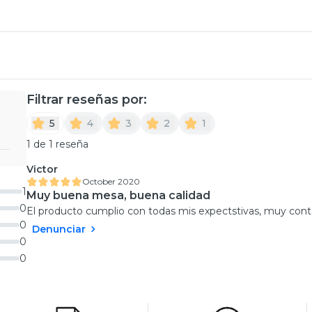
Filtrar reseñas por:
5
4
3
2
1
1 de 1 reseña
Victor
October 2020
1
Muy buena mesa, buena calidad
0
El producto cumplio con todas mis expectstivas, muy conte
0
Denunciar
0
0