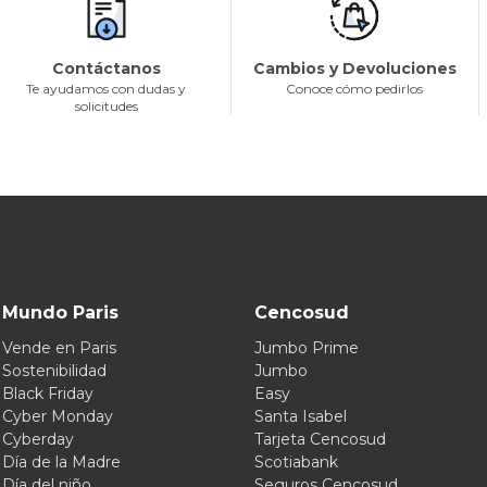
Contáctanos
Cambios y Devoluciones
Te ayudamos con dudas y
Conoce cómo pedirlos
solicitudes
Mundo Paris
Cencosud
Vende en Paris
Jumbo Prime
Sostenibilidad
Jumbo
Black Friday
Easy
Cyber Monday
Santa Isabel
Cyberday
Tarjeta Cencosud
Día de la Madre
Scotiabank
Día del niño
Seguros Cencosud