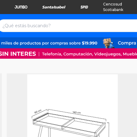
Cencosud
Scotiabank