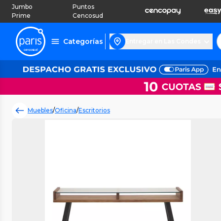
Jumbo
Puntos
Prime
Cencosud
Categorías
Entregar en Las Condes
Muebles
/
Oficina
/
Escritorios