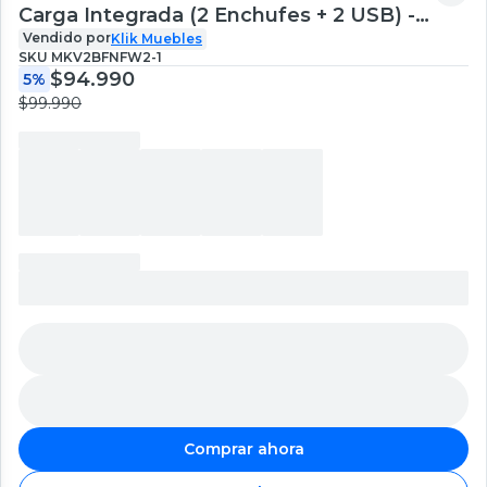
Carga Integrada (2 Enchufes + 2 USB) -
Blanco
Vendido por
Klik Muebles
SKU
MKV2BFNFW2-1
$94.990
5%
$99.990
Comprar ahora