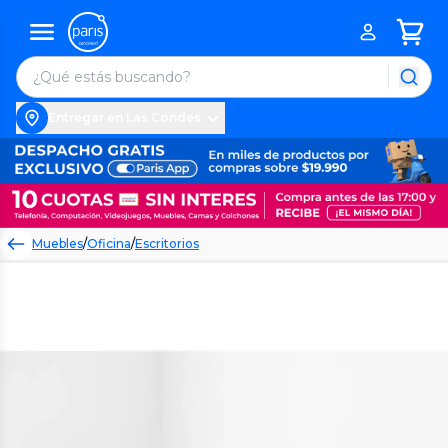
Entregar en Las Condes
Muebles
/
Oficina
/
Escritorios