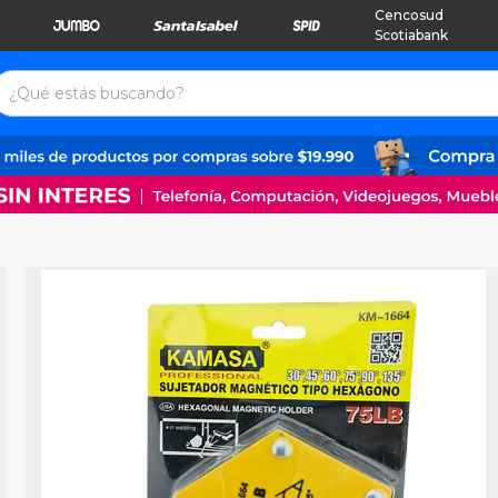
Cencosud
Scotiabank