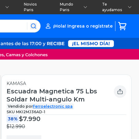
Novios
Mundo
Te
Paris
Paris
ayudamos
¡Hola! Ingresa o regístrate
KAMASA
Escuadra Magnetica 75 Lbs
Soldar Multi-angulo Km
Vendido por
Ferroelectronic spa
SKU
MKI2MJ36AD-1
$7.990
38%
$12.990