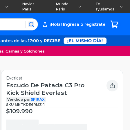
Novios
Mundo
Te
Paris
Paris
ayudamos
¡Hola! Ingresa o regístrate
Everlast
Escudo De Patada C3 Pro
Kick Shield Everlast
Vendido por
SPIRAX
SKU
MKTKDE6RMZ-1
$109.990