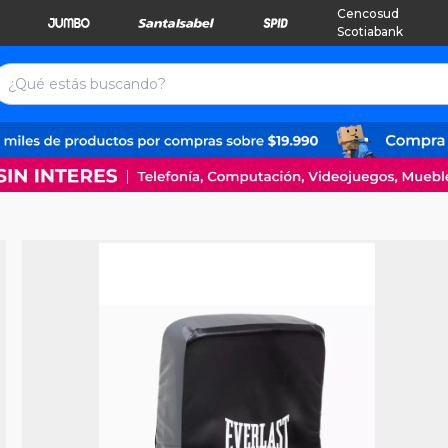
Cencosud
Scotiabank