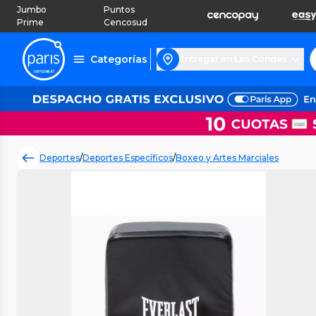
Jumbo
Puntos
Prime
Cencosud
Categorías
Entregar en Las Condes
Deportes
/
Deportes Específicos
/
Boxeo y Artes Marciales