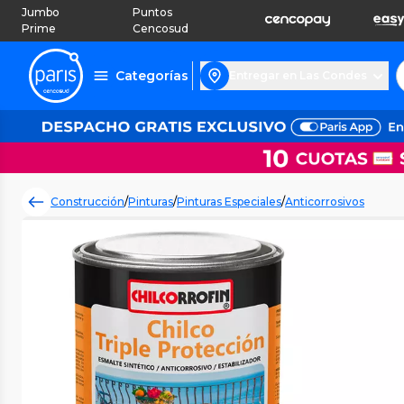
Jumbo
Puntos
Prime
Cencosud
Categorías
Entregar en Las Condes
Construcción
/
Pinturas
/
Pinturas Especiales
/
Anticorrosivos