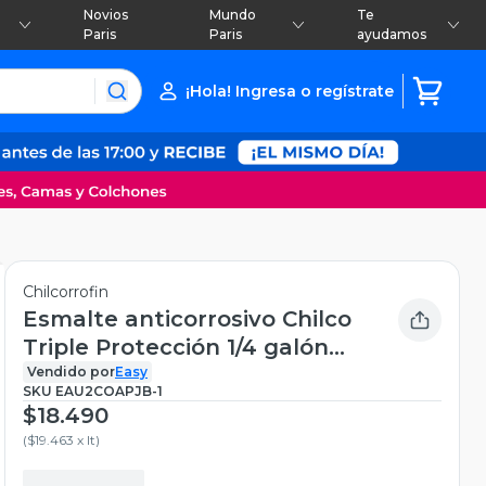
Novios
Mundo
Te
Paris
Paris
ayudamos
¡Hola! Ingresa o regístrate
Chilcorrofin
Esmalte anticorrosivo Chilco
Triple Protección 1/4 galón
gris
Vendido por
Easy
SKU
EAU2COAPJB-1
$18.490
(
$19.463 x lt
)