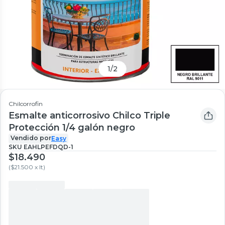
1
/
2
Chilcorrofin
Esmalte anticorrosivo Chilco Triple
Protección 1/4 galón negro
Vendido por
Easy
SKU
EAHLPEFDQD-1
$18.490
(
$21.500 x lt
)