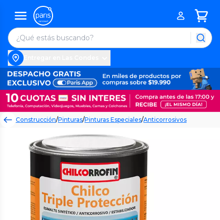
Entregar en Las Condes
Construcción
/
Pinturas
/
Pinturas Especiales
/
Anticorrosivos